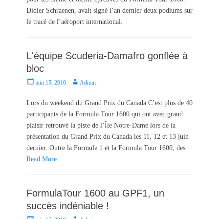
o
Didier Schraenen, avait signé l’an dernier deux podiums sur
n
le tracé de l’aéroport international.
L'équipe Scuderia-Damafro gonflée à
bloc
P
A
juin 15, 2010
Admin
o
u
s
t
Lors du weekend du Grand Prix du Canada C’est plus de 40
t
h
participants de la Formula Tour 1600 qui ont avec grand
e
o
plaisir retrouvé la piste de l’Île Notre-Dame lors de la
d
r
présentation du Grand Prix du Canada les 11, 12 et 13 juin
o
dernier. Outre la Formule 1 et la Formula Tour 1600, des
n
Read More …
FormulaTour 1600 au GPF1, un
succès indéniable !