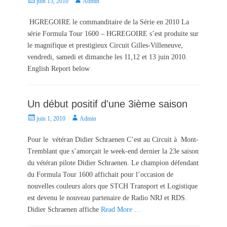
P
A
juin 15, 2010
Admin
o
u
s
t
HGREGOIRE le commanditaire de la Série en 2010 La
t
h
série Formula Tour 1600 – HGREGOIRE s’est produite sur
e
o
le magnifique et prestigieux Circuit Gilles-Villeneuve,
d
r
vendredi, samedi et dimanche les 11,12 et 13 juin 2010.
o
English Report below
n
Un début positif d'une 3ième saison
P
A
juin 1, 2010
Admin
o
u
s
t
Pour le vétéran Didier Schraenen C’est au Circuit à Mont-
t
h
Tremblant que s’amorçait le week-end dernier la 23e saison
e
o
du vétéran pilote Didier Schraenen. Le champion défendant
d
r
du Formula Tour 1600 affichait pour l’occasion de
o
nouvelles couleurs alors que STCH Transport et Logistique
n
est devenu le nouveau partenaire de Radio NRJ et RDS.
Didier Schraenen affiche
Read More …