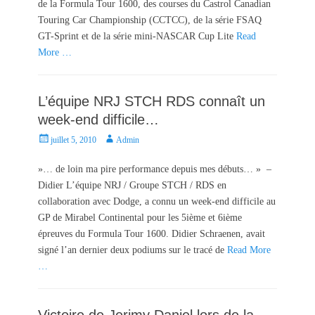
de la Formula Tour 1600, des courses du Castrol Canadian
o
Touring Car Championship (CCTCC), de la série FSAQ
n
GT-Sprint et de la série mini-NASCAR Cup Lite
Read
More …
L’équipe NRJ STCH RDS connaît un
week-end difficile…
P
A
juillet 5, 2010
Admin
o
u
s
t
»… de loin ma pire performance depuis mes débuts… » –
t
h
Didier L’équipe NRJ / Groupe STCH / RDS en
e
o
collaboration avec Dodge, a connu un week-end difficile au
d
r
GP de Mirabel Continental pour les 5ième et 6ième
o
épreuves du Formula Tour 1600. Didier Schraenen, avait
n
signé l’an dernier deux podiums sur le tracé de
Read More
…
Victoire de Jerimy Daniel lors de la