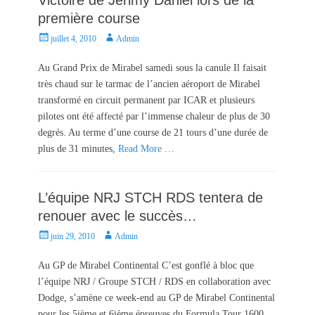
première course
P
A
juillet 4, 2010
Admin
o
u
s
t
Au Grand Prix de Mirabel samedi sous la canule Il faisait
t
h
très chaud sur le tarmac de l’ancien aéroport de Mirabel
e
o
transformé en circuit permanent par ICAR et plusieurs
d
r
pilotes ont été affecté par l’immense chaleur de plus de 30
o
degrés. Au terme d’une course de 21 tours d’une durée de
n
plus de 31 minutes,
Read More …
L’équipe NRJ STCH RDS tentera de
renouer avec le succès…
P
A
juin 29, 2010
Admin
o
u
s
t
Au GP de Mirabel Continental C’est gonflé à bloc que
t
h
l’équipe NRJ / Groupe STCH / RDS en collaboration avec
e
o
Dodge, s’amène ce week-end au GP de Mirabel Continental
d
r
pour les 5ième et 6ième épreuves du Formula Tour 1600.