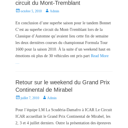
circuit du Mont-Tremblant
P
A
octobre 5, 2010
Admin
o
u
s
t
En conclusion d’une superbe saison pour le tandem Bonnet
t
h
C’est au superbe circuit du Mont-Tremblant lors de la
e
o
Classique d’Automne qu’avaient lieu cette fin de semaine
d
r
les deux dernières courses du championnat Formula Tour
o
1600 pour la saison 2010. À la suite d’un weekend haut en
n
émotions où plus de 30 véhicules ont pris part
Read More
…
Retour sur le weekend du Grand Prix
Continental de Mirabel
P
A
juillet 7, 2010
Admin
o
u
s
t
Pour l’équipe LM La Scudéria-Damafro à ICAR Le Circuit
t
h
ICAR accueillait le Grand Prix Continental de Mirabel, les
e
o
2, 3 et 4 juillet derniers. Outre la présentation des épreuves
d
r