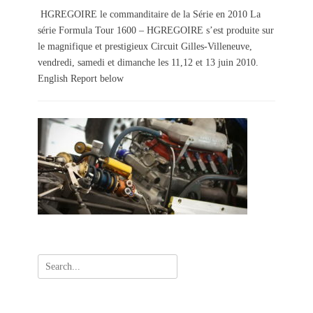
s
t
HGREGOIRE le commanditaire de la Série en 2010 La
t
h
série Formula Tour 1600 – HGREGOIRE s’est produite sur
e
o
le magnifique et prestigieux Circuit Gilles-Villeneuve,
d
r
vendredi, samedi et dimanche les 11,12 et 13 juin 2010.
o
English Report below
n
Search
for: