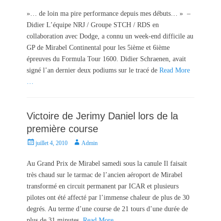
o
u
s
t
»… de loin ma pire performance depuis mes débuts… » –
t
h
Didier L’équipe NRJ / Groupe STCH / RDS en
e
o
collaboration avec Dodge, a connu un week-end difficile au
d
r
GP de Mirabel Continental pour les 5ième et 6ième
o
épreuves du Formula Tour 1600. Didier Schraenen, avait
n
signé l’an dernier deux podiums sur le tracé de
Read More
…
Victoire de Jerimy Daniel lors de la
première course
P
A
juillet 4, 2010
Admin
o
u
s
t
Au Grand Prix de Mirabel samedi sous la canule Il faisait
t
h
très chaud sur le tarmac de l’ancien aéroport de Mirabel
e
o
transformé en circuit permanent par ICAR et plusieurs
d
r
pilotes ont été affecté par l’immense chaleur de plus de 30
o
degrés. Au terme d’une course de 21 tours d’une durée de
n
plus de 31 minutes,
Read More …