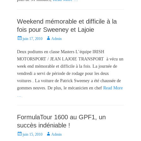
Weekend mémorable et difficile à la
fois pour Sweeney et Lajoie
P
A
juin 17, 2010
Admin
o
u
s
t
Deux podiums en classe Masters L’équipe IRISH
t
h
MOTORSPORT / JEAN LAJOIE TRANSPORT à vécu un
e
o
week end mémorable et difficile à la fois. La journée de
d
r
vendredi a servi de période de rodage pour les deux
o
voitures . La voiture de Patrick Sweeney a été chaussée de
n
gommes neuves. De plus, le mécanicien en chef
Read More
…
FormulaTour 1600 au GPF1, un
succès indéniable !
P
A
juin 15, 2010
Admin
o
u