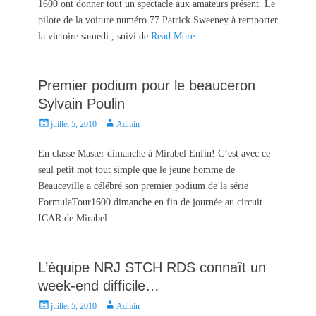
1600 ont donner tout un spectacle aux amateurs présent. Le
o
pilote de la voiture numéro 77 Patrick Sweeney à remporter
n
la victoire samedi , suivi de
Read More …
Premier podium pour le beauceron
Sylvain Poulin
P
A
juillet 5, 2010
Admin
o
u
s
t
En classe Master dimanche à Mirabel Enfin! C’est avec ce
t
h
seul petit mot tout simple que le jeune homme de
e
o
Beauceville a célébré son premier podium de la série
d
r
FormulaTour1600 dimanche en fin de journée au circuit
o
ICAR de Mirabel.
n
L’équipe NRJ STCH RDS connaît un
week-end difficile…
P
A
juillet 5, 2010
Admin