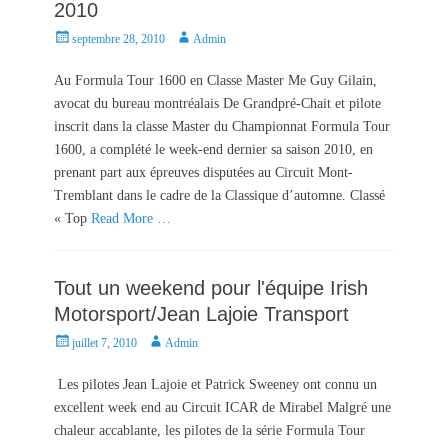
2010
P
A
septembre 28, 2010
Admin
o
u
s
t
Au Formula Tour 1600 en Classe Master Me Guy Gilain,
t
h
avocat du bureau montréalais De Grandpré-Chait et pilote
e
o
inscrit dans la classe Master du Championnat Formula Tour
d
r
1600, a complété le week-end dernier sa saison 2010, en
o
prenant part aux épreuves disputées au Circuit Mont-
n
Tremblant dans le cadre de la Classique d’automne. Classé
« Top
Read More …
Tout un weekend pour l'équipe Irish
Motorsport/Jean Lajoie Transport
P
A
juillet 7, 2010
Admin
o
u
s
t
Les pilotes Jean Lajoie et Patrick Sweeney ont connu un
t
h
excellent week end au Circuit ICAR de Mirabel Malgré une
e
o
chaleur accablante, les pilotes de la série Formula Tour
d
r