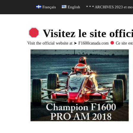
Header Top Menu
Skip
Français
English
* * * ARCHIVES 2023 et moi
to
content
Visitez le site o
Visit the official website at ➤ F1600canada.com
Ce site est