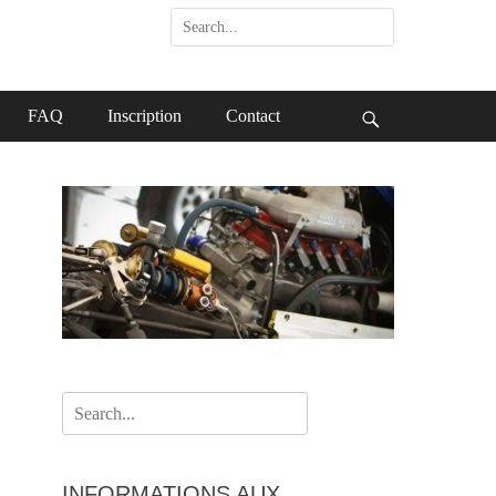
Search
for:
FAQ
Inscription
Contact
Search
Search
for:
INFORMATIONS AUX