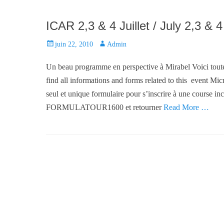
n
ICAR 2,3 & 4 Juillet / July 2,3 & 4
P
juin 22, 2010
A
Admin
o
u
Un beau programme en perspective à Mirabel Voici toutes
s
t
t
h
find all informations and forms related to this ev
e
o
seul et unique formulaire pour s’inscrire à une course 
d
r
FORMULATOUR1600 et retourner
Read More …
o
n