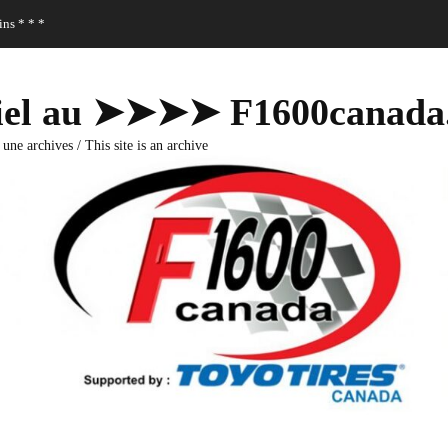
ns * * *
fficiel au ➤➤➤➤ F1600canad
 une archives / This site is an archive