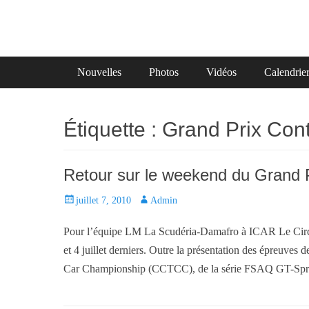
Primary Menu
Skip
Nouvelles
Photos
Vidéos
Calendrie
to
content
Étiquette :
Grand Prix Cont
Retour sur le weekend du Grand P
P
juillet 7, 2010
A
Admin
o
u
Pour l’équipe LM La Scudéria-Damafro à ICAR Le Circuit
s
t
t
h
et 4 juillet derniers. Outre la présentation des épreuve
e
o
Car Championship (CCTCC), de la série FSAQ GT-Spri
d
r
o