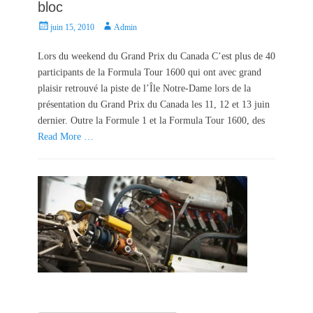
bloc
P
A
juin 15, 2010
Admin
o
u
s
t
Lors du weekend du Grand Prix du Canada C’est plus de 40
t
h
participants de la Formula Tour 1600 qui ont avec grand
e
o
plaisir retrouvé la piste de l’Île Notre-Dame lors de la
d
r
présentation du Grand Prix du Canada les 11, 12 et 13 juin
o
dernier. Outre la Formule 1 et la Formula Tour 1600, des
n
Read More …