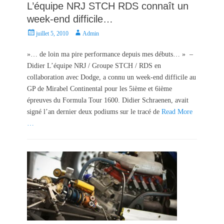
L’équipe NRJ STCH RDS connaît un
week-end difficile…
P
A
juillet 5, 2010
Admin
o
u
s
t
»… de loin ma pire performance depuis mes débuts… » –
t
h
Didier L’équipe NRJ / Groupe STCH / RDS en
e
o
collaboration avec Dodge, a connu un week-end difficile au
d
r
GP de Mirabel Continental pour les 5ième et 6ième
o
épreuves du Formula Tour 1600. Didier Schraenen, avait
n
signé l’an dernier deux podiums sur le tracé de
Read More
…