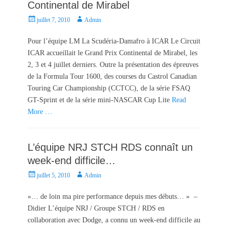
Continental de Mirabel
P
A
juillet 7, 2010
Admin
o
u
s
t
Pour l’équipe LM La Scudéria-Damafro à ICAR Le Circuit
t
h
ICAR accueillait le Grand Prix Continental de Mirabel, les
e
o
2, 3 et 4 juillet derniers. Outre la présentation des épreuves
d
r
de la Formula Tour 1600, des courses du Castrol Canadian
o
Touring Car Championship (CCTCC), de la série FSAQ
n
GT-Sprint et de la série mini-NASCAR Cup Lite
Read
More …
L’équipe NRJ STCH RDS connaît un
week-end difficile…
P
A
juillet 5, 2010
Admin
o
u
s
t
»… de loin ma pire performance depuis mes débuts… » –
t
h
Didier L’équipe NRJ / Groupe STCH / RDS en
e
o
collaboration avec Dodge, a connu un week-end difficile au
d
r