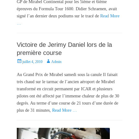
GP de Mirabel Continental pour les 5ième et 6ième
o
épreuves du Formula Tour 1600. Didier Schraenen, avait
n
signé l’an dernier deux podiums sur le tracé de
Read More
…
Victoire de Jerimy Daniel lors de la
première course
P
A
juillet 4, 2010
Admin
o
u
s
t
Au Grand Prix de Mirabel samedi sous la canule Il faisait
t
h
très chaud sur le tarmac de l’ancien aéroport de Mirabel
e
o
transformé en circuit permanent par ICAR et plusieurs
d
r
pilotes ont été affecté par l’immense chaleur de plus de 30
o
degrés. Au terme d’une course de 21 tours d’une durée de
n
plus de 31 minutes,
Read More …