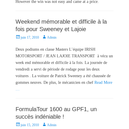
However the win was not easy and came at a price.
o
n
Weekend mémorable et difficile à la
fois pour Sweeney et Lajoie
P
A
juin 17, 2010
Admin
o
u
s
t
Deux podiums en classe Masters L’équipe IRISH
t
h
MOTORSPORT / JEAN LAJOIE TRANSPORT à vécu un
e
o
week end mémorable et difficile à la fois. La journée de
d
r
vendredi a servi de période de rodage pour les deux
o
voitures . La voiture de Patrick Sweeney a été chaussée de
n
gommes neuves. De plus, le mécanicien en chef
Read More
…
FormulaTour 1600 au GPF1, un
succès indéniable !
P
A
juin 15, 2010
Admin