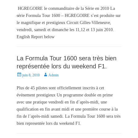
o
u
s
t
HGREGOIRE le commanditaire de la Série en 2010 La
t
h
série Formula Tour 1600 – HGREGOIRE s’est produite sur
e
o
le magnifique et prestigieux Circuit Gilles-Villeneuve,
d
r
vendredi, samedi et dimanche les 11,12 et 13 juin 2010.
o
English Report below
n
La Formula Tour 1600 sera très bien
représentée lors du weekend F1.
P
A
juin 8, 2010
Admin
o
u
s
t
Plus de 45 pilotes sont officiellement inscrits à cet
t
h
événement prestigieux Un programme double en prime
e
o
avec une pratique vendredi en fin d’après-midi, une
d
r
qualification en fin avant midi et une première course à la
o
fin de l’après-midi samedi. La Formula Tour 1600 sera très
n
bien representée lors du weekend F1.