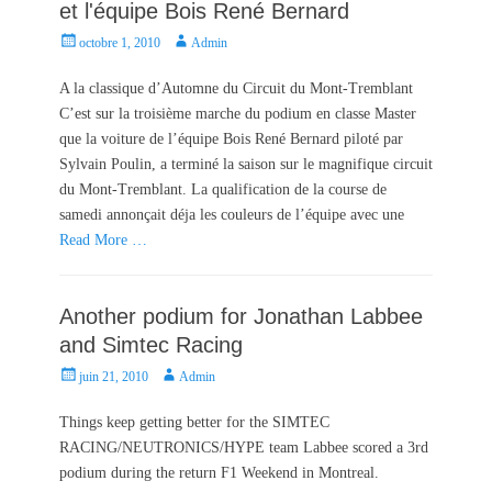
et l'équipe Bois René Bernard
P
A
octobre 1, 2010
Admin
o
u
s
t
A la classique d’Automne du Circuit du Mont-Tremblant
t
h
C’est sur la troisième marche du podium en classe Master
e
o
que la voiture de l’équipe Bois René Bernard piloté par
d
r
Sylvain Poulin, a terminé la saison sur le magnifique circuit
o
du Mont-Tremblant. La qualification de la course de
n
samedi annonçait déja les couleurs de l’équipe avec une
Read More …
Another podium for Jonathan Labbee
and Simtec Racing
P
A
juin 21, 2010
Admin
o
u
s
t
Things keep getting better for the SIMTEC
t
h
RACING/NEUTRONICS/HYPE team Labbee scored a 3rd
e
o
podium during the return F1 Weekend in Montreal.
d
r