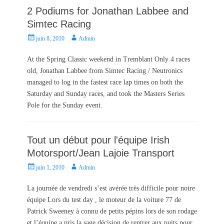
2 Podiums for Jonathan Labbee and
Simtec Racing
P
A
juin 8, 2010
Admin
o
u
s
t
At the Spring Classic weekend in Tremblant Only 4 races
t
h
old, Jonathan Labbee from Simtec Racing / Neutronics
e
o
managed to log in the fastest race lap times on both the
d
r
Saturday and Sunday races, and took the Masters Series
o
Pole for the Sunday event.
n
Tout un début pour l'équipe Irish
Motorsport/Jean Lajoie Transport
P
A
juin 1, 2010
Admin
o
u
s
t
La journée de vendredi s’est avérée très difficile pour notre
t
h
équipe Lors du test day , le moteur de la voiture 77 de
e
o
Patrick Sweeney à connu de petits pépins lors de son rodage
d
r
et l’équipe a pris la sage décision de rentrer aux puits pour