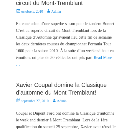
circuit du Mont-Tremblant
P
A
octobre 5, 2010
Admin
o
u
s
t
En conclusion d’une superbe saison pour le tandem Bonnet
t
h
C’est au superbe circuit du Mont-Tremblant lors de la
e
o
Classique d’Automne qu’avaient lieu cette fin de semaine
d
r
les deux dernières courses du championnat Formula Tour
o
1600 pour la saison 2010. À la suite d’un weekend haut en
n
émotions où plus de 30 véhicules ont pris part
Read More
…
Xavier Coupal domine la Classique
d’automne du Mont Tremblant!
P
A
septembre 27, 2010
Admin
o
u
s
t
Coupal et Dupont Ford ont dominé la Classique d’automne
t
h
le week end dernier à Mont Tremblant Lors de la 1ère
e
o
qualification du samedi 25 septembre, Xavier avait réussi le
d
r