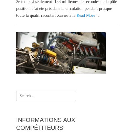
2e temps à seulement 153 millièmes de secondes de la pôle
o
position. J’ai été pris dans la circulation pendant presque
n
toute la qualif racontait Xavier à la
Read More …
Search
for:
INFORMATIONS AUX
COMPÉTITEURS