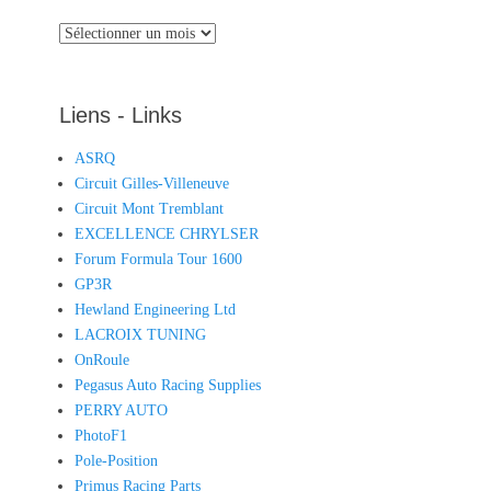
Archives
Liens - Links
ASRQ
Circuit Gilles-Villeneuve
Circuit Mont Tremblant
EXCELLENCE CHRYLSER
Forum Formula Tour 1600
GP3R
Hewland Engineering Ltd
LACROIX TUNING
OnRoule
Pegasus Auto Racing Supplies
PERRY AUTO
PhotoF1
Pole-Position
Primus Racing Parts