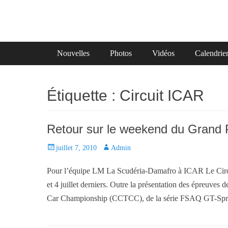
Primary Menu
Skip
Nouvelles
Photos
Vidéos
Calendrie
to
content
Étiquette :
Circuit ICAR
Retour sur le weekend du Grand P
P
juillet 7, 2010
A
Admin
o
u
Pour l’équipe LM La Scudéria-Damafro à ICAR Le Circuit
s
t
t
h
et 4 juillet derniers. Outre la présentation des épreuve
e
o
Car Championship (CCTCC), de la série FSAQ GT-Spri
d
r
o