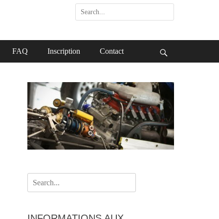
Search
for:
FAQ
Inscription
Contact
Search
Search
for:
INFORMATIONS AUX