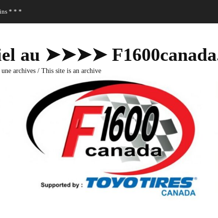
ns * * *
fficiel au ➤➤➤➤ F1600canad
 une archives / This site is an archive