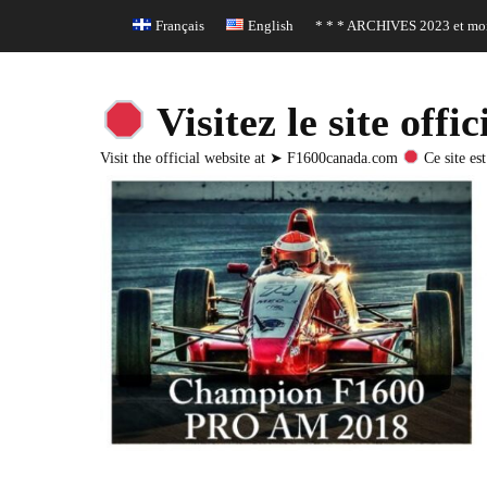
Header Top Menu
Skip
Français
English
* * * ARCHIVES 2023 et moi
to
content
Visitez le site o
Visit the official website at ➤ F1600canada.com
Ce site est