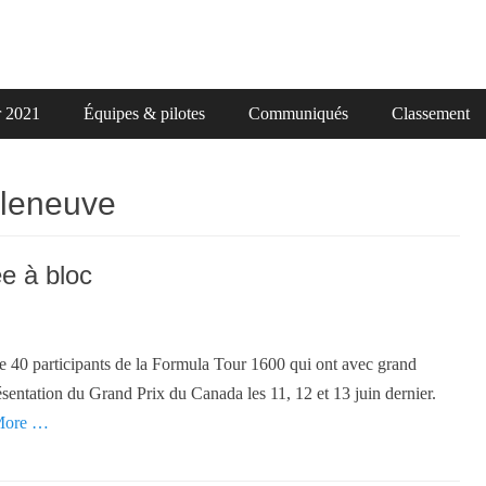
r 2021
Équipes & pilotes
Communiqués
Classement
illeneuve
e à bloc
 40 participants de la Formula Tour 1600 qui ont avec grand
résentation du Grand Prix du Canada les 11, 12 et 13 juin dernier.
More …