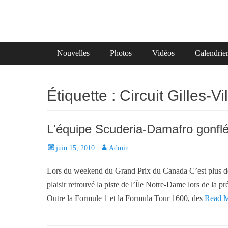
Primary Menu
Skip
Nouvelles
Photos
Vidéos
Calendrie
to
content
Étiquette :
Circuit Gilles-V
L'équipe Scuderia-Damafro gonflé
P
juin 15, 2010
A
Admin
o
u
Lors du weekend du Grand Prix du Canada C’est plus de
s
t
t
h
plaisir retrouvé la piste de l’Île Notre-Dame lors de la p
e
o
Outre la Formule 1 et la Formula Tour 1600, des
Read 
d
r
o