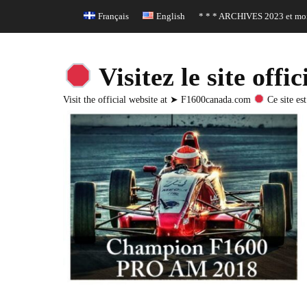
Header Top Menu
Skip
Français
English
* * * ARCHIVES 2023 et moi
to
content
Visitez le site o
Visit the official website at ➤ F1600canada.com
Ce site est