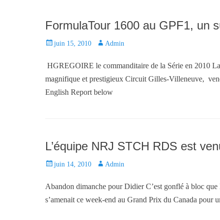
n
FormulaTour 1600 au GPF1, un su
P
juin 15, 2010
A
Admin
o
u
HGREGOIRE le commanditaire de la Série en 2010 La 
s
t
t
h
magnifique et prestigieux Circuit Gilles-Villeneuve, ven
e
o
English Report below
d
r
o
n
L’équipe NRJ STCH RDS est ven
P
juin 14, 2010
A
Admin
o
u
Abandon dimanche pour Didier C’est gonflé à bloc que
s
t
t
h
s’amenait ce week-end au Grand Prix du Canada pour 
e
o