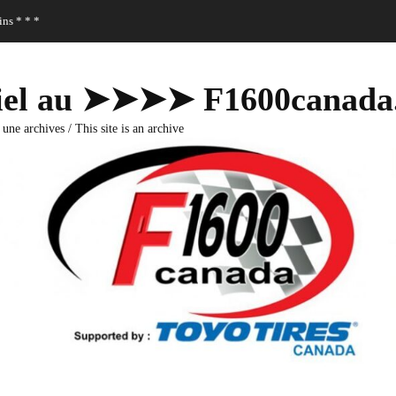
ns * * *
fficiel au ➤➤➤➤ F1600canad
 une archives / This site is an archive