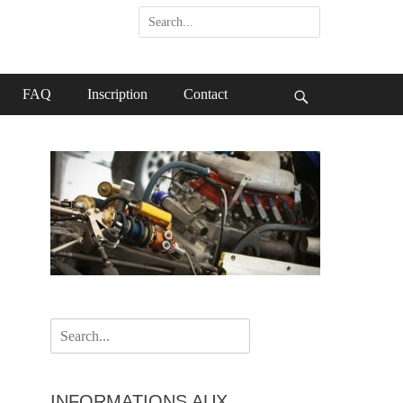
Search
for:
FAQ
Inscription
Contact
Search
Search
for:
INFORMATIONS AUX