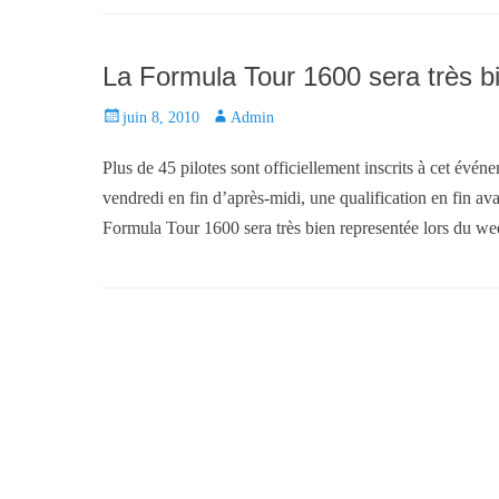
d
r
o
n
La Formula Tour 1600 sera très b
P
juin 8, 2010
A
Admin
o
u
Plus de 45 pilotes sont officiellement inscrits à cet é
s
t
t
h
vendredi en fin d’après-midi, une qualification en fin av
e
o
Formula Tour 1600 sera très bien representée lors du w
d
r
o
n