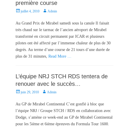
première course
P
A
juillet 4, 2010
Admin
o
u
s
t
Au Grand Prix de Mirabel samedi sous la canule Il faisait
t
h
très chaud sur le tarmac de l’ancien aéroport de Mirabel
e
o
transformé en circuit permanent par ICAR et plusieurs
d
r
pilotes ont été affecté par l’immense chaleur de plus de 30
o
degrés. Au terme d’une course de 21 tours d’une durée de
n
plus de 31 minutes,
Read More …
L’équipe NRJ STCH RDS tentera de
renouer avec le succès…
P
A
juin 29, 2010
Admin
o
u
s
t
Au GP de Mirabel Continental C’est gonflé à bloc que
t
h
l’équipe NRJ / Groupe STCH / RDS en collaboration avec
e
o
Dodge, s’amène ce week-end au GP de Mirabel Continental
d
r
pour les 5ième et 6ième épreuves du Formula Tour 1600.
o