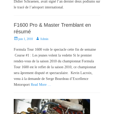
Didier Schraenen, avait signé l’an dernier deux podiums sur
n
le tracé de l’aéroport international.
F1600 Pro & Master Tremblant en
résumé
P
A
juin 1, 2010
Admin
o
u
s
t
Formula Tour 1600 vole le spectacle cette fin de semaine
t
h
Course #1 : Les jeunes volent la vedette Si le premier
e
o
rendez-vous de la saison 2010 du championnat Formula
d
r
Tour 1600 est le reflet de la saison 2010, ce championnat
o
sera âprement disputé et spectaculaire. Kevin Lacroix,
n
venu à la demande de Serge Bourdeau d’Excellence
Motorsport
Read More …