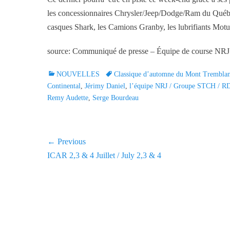
les concessionnaires Chrysler/Jeep/Dodge/Ram du Québe
casques Shark, les Camions Granby, les lubrifiants Mot
source: Communiqué de presse – Équipe de course NRJ
C
NOUVELLES
T
Classique d’automne du Mont Tremblan
a
Continental
,
Jérimy Daniel
a
,
l’équipe NRJ / Groupe STCH / R
t
Remy Audette
,
Serge Bourdeau
g
e
s
g
o
Navigation
← Previous
r
Previous
ICAR 2,3 & 4 Juillet / July 2,3 & 4
i
de
e
post:
l'article
s