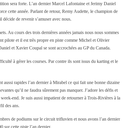
tion sera forte. L’an dernier Marcel Lafontaine et Jerimy Daniel
force cette année. Parlant de retour, Remy Audette, le champion de
il décide de revenir s’amuser avec nous.
onnets. Au cours des trois dernières années jamais nous nous sommes
 pilote et il est très propre en piste comme Michel et Olivier
 Daniel et Xavier Coupal se sont accrochées au GP du Canada.
iculté à gérer les courses. Par contre ils sont issus du karting et le
aussi rapides l’an dernier à Mirabel ce qui fait une bonne dizaine
levantes qu’il ne faudra sûrement pas manquer. J’adore les défis et
week-end. Je suis aussi impatient de retourner à Trois-Rivières à la
il des ans.
res de podiums sur le circuit trifluvien et nous avons l’an dernier
 sur cette piste l’an dernier.