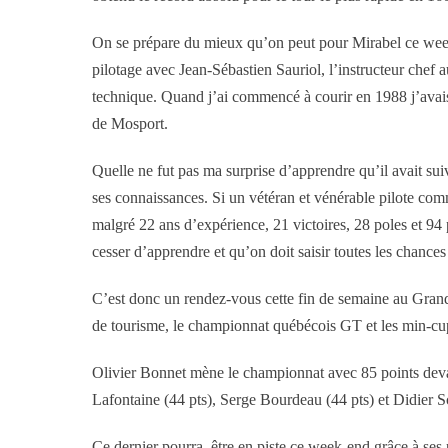
On se prépare du mieux qu’on peut pour Mirabel ce week-
pilotage avec Jean-Sébastien Sauriol, l’instructeur chef a
technique. Quand j’ai commencé à courir en 1988 j’avais
de Mosport.
Quelle ne fut pas ma surprise d’apprendre qu’il avait suiv
ses connaissances. Si un vétéran et vénérable pilote com
malgré 22 ans d’expérience, 21 victoires, 28 poles et 94 
cesser d’apprendre et qu’on doit saisir toutes les chances
C’est donc un rendez-vous cette fin de semaine au Gran
de tourisme, le championnat québécois GT et les min-c
Olivier Bonnet mène le championnat avec 85 points devan
Lafontaine (44 pts), Serge Bourdeau (44 pts) et Didier S
Ce dernier pourra être en piste ce week-end grâce à ses