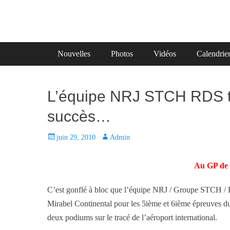
Primary Menu
Skip
Nouvelles
Photos
Vidéos
Calendrie
to
content
L’équipe NRJ STCH RDS te
succès…
P
juin 29, 2010
A
Admin
o
u
s
t
Au GP de 
t
h
e
o
C’est gonflé à bloc que l’équipe NRJ / Groupe STCH /
d
r
Mirabel Continental pour les 5ième et 6ième épreuves du
o
deux podiums sur le tracé de l’aéroport international.
n