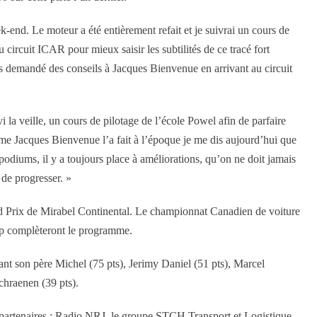
end. Le moteur a été entièrement refait et je suivrai un cours de
u circuit ICAR pour mieux saisir les subtilités de ce tracé fort
 demandé des conseils à Jacques Bienvenue en arrivant au circuit
i la veille, un cours de pilotage de l’école Powel afin de parfaire
me Jacques Bienvenue l’a fait à l’époque je me dis aujourd’hui que
podiums, il y a toujours place à améliorations, qu’on ne doit jamais
 de progresser. »
d Prix de Mirabel Continental. Le championnat Canadien de voiture
up complèteront le programme.
t son père Michel (75 pts), Jerimy Daniel (51 pts), Marcel
chraenen (39 pts).
 partenaires : Radio NRJ, le groupe STCH Transport et Logistique,