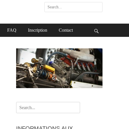
Search
for:
FAQ
Inscription
Contact
Search
Search
for:
INFORMATIONS AUX