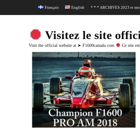
Header Top Menu
Skip
Français
English
* * * ARCHIVES 2023 et moi
to
content
Visitez le site o
Visit the official website at ➤ F1600canada.com
Ce site est