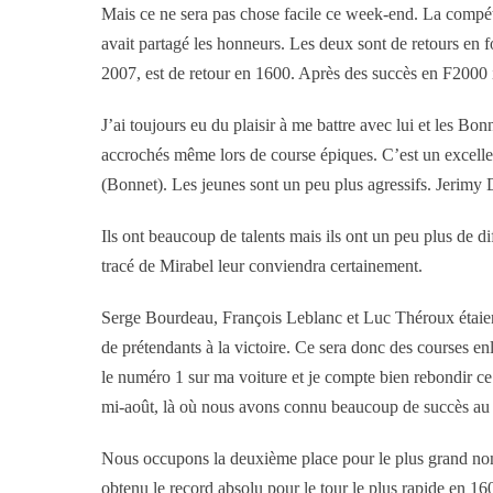
Mais ce ne sera pas chose facile ce week-end. La compéti
avait partagé les honneurs. Les deux sont de retours en 
2007, est de retour en 1600. Après des succès en F2000 
J’ai toujours eu du plaisir à me battre avec lui et les B
accrochés même lors de course épiques. C’est un excellent
(Bonnet). Les jeunes sont un peu plus agressifs. Jerimy
Ils ont beaucoup de talents mais ils ont un peu plus de diff
tracé de Mirabel leur conviendra certainement.
Serge Bourdeau, François Leblanc et Luc Théroux étaient 
de prétendants à la victoire. Ce sera donc des courses en
le numéro 1 sur ma voiture et je compte bien rebondir ce 
mi-août, là où nous avons connu beaucoup de succès au f
Nous occupons la deuxième place pour le plus grand nomb
obtenu le record absolu pour le tour le plus rapide en 1600