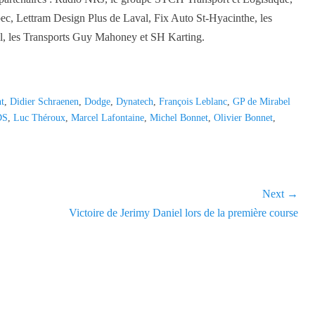
c, Lettram Design Plus de Laval, Fix Auto St-Hyacinthe, les
ul, les Transports Guy Mahoney et SH Karting.
t
,
Didier Schraenen
,
Dodge
,
Dynatech
,
François Leblanc
,
GP de Mirabel
DS
,
Luc Théroux
,
Marcel Lafontaine
,
Michel Bonnet
,
Olivier Bonnet
,
Next →
Next
Victoire de Jerimy Daniel lors de la première course
post: