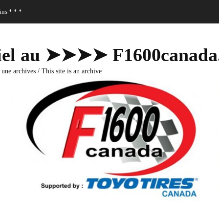
ns * * *
fficiel au ➤➤➤➤ F1600canad
 une archives / This site is an archive