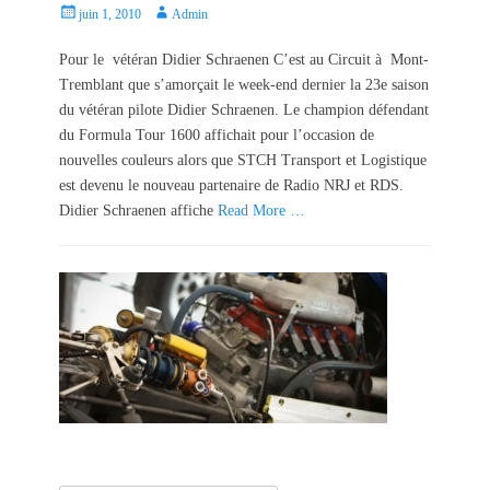
P
A
juin 1, 2010
Admin
o
u
s
t
Pour le vétéran Didier Schraenen C’est au Circuit à Mont-
t
h
Tremblant que s’amorçait le week-end dernier la 23e saison
e
o
du vétéran pilote Didier Schraenen. Le champion défendant
d
r
du Formula Tour 1600 affichait pour l’occasion de
o
nouvelles couleurs alors que STCH Transport et Logistique
n
est devenu le nouveau partenaire de Radio NRJ et RDS.
Didier Schraenen affiche
Read More …