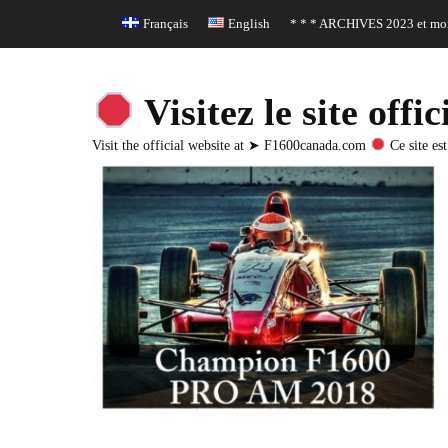
Header Top Menu
Skip
Français
English
* * * ARCHIVES 2023 et moi
to
content
Visitez le site o
Visit the official website at ➤ F1600canada.com
Ce site est