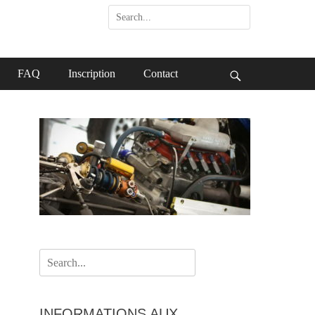
Search
for:
FAQ
Inscription
Contact
Search
Search
for:
INFORMATIONS AUX