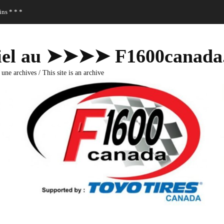
ns * * *
fficiel au ➤➤➤➤ F1600canad
 une archives / This site is an archive