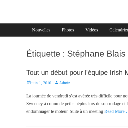
Primary Menu
Skip
Nouvelles
Photos
Vidéos
Calendrie
to
content
Étiquette :
Stéphane Blais
Tout un début pour l'équipe Irish
P
juin 1, 2010
A
Admin
o
u
La journée de vendredi s’est avérée très difficile pour no
s
t
t
h
Sweeney à connu de petits pépins lors de son rodage et l’
e
o
endommager le moteur. Suite à un meeting
Read More 
d
r
o