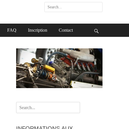
Search
for:
FAQ
Inscription
Contact
Search
Search
for:
INFORMATIONS AUX