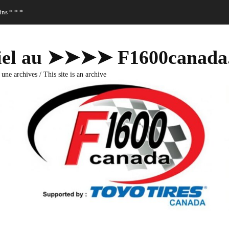
ns * * *
fficiel au ➤➤➤➤ F1600canad
 une archives / This site is an archive