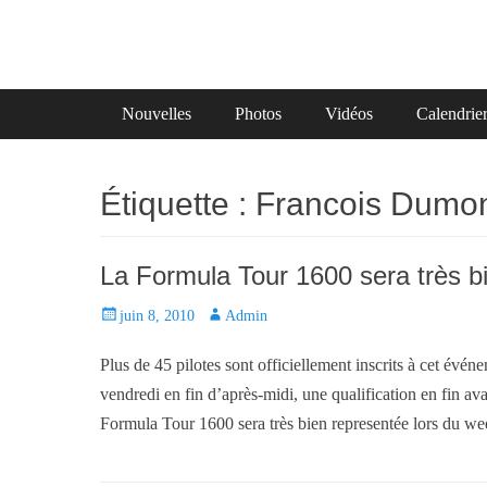
Primary Menu
Skip
Nouvelles
Photos
Vidéos
Calendrie
to
content
Étiquette :
Francois Dumont
La Formula Tour 1600 sera très b
P
juin 8, 2010
A
Admin
o
u
Plus de 45 pilotes sont officiellement inscrits à cet é
s
t
t
h
vendredi en fin d’après-midi, une qualification en fin av
e
o
Formula Tour 1600 sera très bien representée lors du w
d
r
o