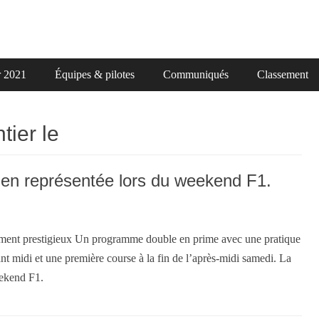
r 2021
Équipes & pilotes
Communiqués
Classement
ier le
ien représentée lors du weekend F1.
vénement prestigieux Un programme double en prime avec une pratique
ant midi et une première course à la fin de l’après-midi samedi. La
eekend F1.