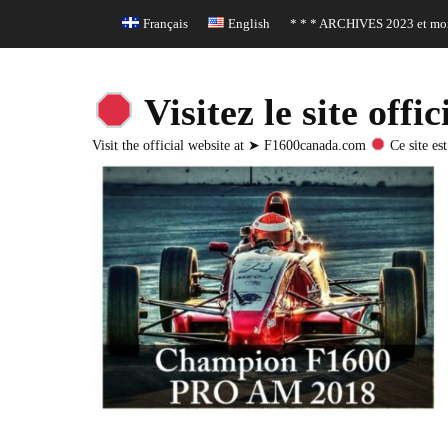
Header Top Menu
Skip
Français
English
* * * ARCHIVES 2023 et moi
to
content
Visitez le site o
Visit the official website at ➤ F1600canada.com
Ce site est