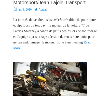
Motorsport/Jean Lajoie Transport
P
A
juin 1, 2010
Admin
o
u
s
t
La journée de vendredi s’est avérée très difficile pour notre
t
h
équipe Lors du test day , le moteur de la voiture 77 de
e
o
Patrick Sweeney à connu de petits pépins lors de son rodage
d
r
et l’équipe a pris la sage décision de rentrer aux puits pour
o
ne pas endommager le moteur. Suite à un meeting
Read
n
More …