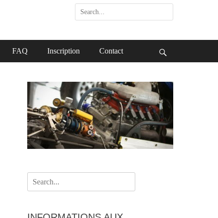
Search
for:
FAQ
Inscription
Contact
Search
Search
for:
INFORMATIONS AUX