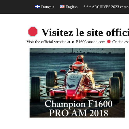
Header Top Menu
Skip
Français
English
* * * ARCHIVES 2023 et moi
to
content
Visitez le site o
Visit the official website at ➤ F1600canada.com
Ce site est