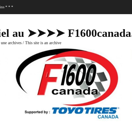
ns * * *
fficiel au ➤➤➤➤ F1600canad
 une archives / This site is an archive