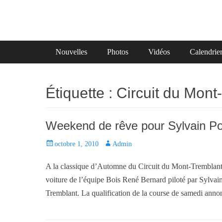
Primary Menu
Skip
Nouvelles
Photos
Vidéos
Calendrie
to
content
Étiquette :
Circuit du Mont
Weekend de rêve pour Sylvain Pou
P
octobre 1, 2010
A
Admin
o
u
A la classique d’Automne du Circuit du Mont-Tremblant 
s
t
t
h
voiture de l’équipe Bois René Bernard piloté par Sylvain
e
o
Tremblant. La qualification de la course de samedi annon
d
r
o