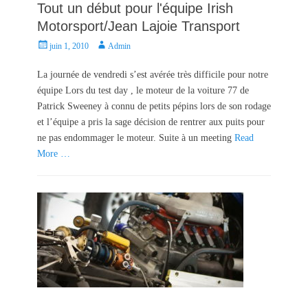
Tout un début pour l'équipe Irish
Motorsport/Jean Lajoie Transport
P
A
juin 1, 2010
Admin
o
u
s
t
La journée de vendredi s’est avérée très difficile pour notre
t
h
équipe Lors du test day , le moteur de la voiture 77 de
e
o
Patrick Sweeney à connu de petits pépins lors de son rodage
d
r
et l’équipe a pris la sage décision de rentrer aux puits pour
o
ne pas endommager le moteur. Suite à un meeting
Read
n
More …