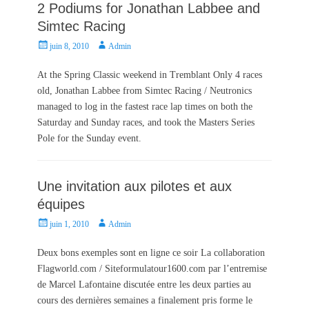
2 Podiums for Jonathan Labbee and
Simtec Racing
P
A
juin 8, 2010
Admin
o
u
s
t
At the Spring Classic weekend in Tremblant Only 4 races
t
h
old, Jonathan Labbee from Simtec Racing / Neutronics
e
o
managed to log in the fastest race lap times on both the
d
r
Saturday and Sunday races, and took the Masters Series
o
Pole for the Sunday event.
n
Une invitation aux pilotes et aux
équipes
P
A
juin 1, 2010
Admin
o
u
s
t
Deux bons exemples sont en ligne ce soir La collaboration
t
h
Flagworld.com / Siteformulatour1600.com par l’entremise
e
o
de Marcel Lafontaine discutée entre les deux parties au
d
r
cours des dernières semaines a finalement pris forme le
o