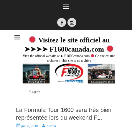
Facebook
Instagram
Visitez le site officiel au
➤➤➤➤ F1600canada.com
Visit the official website at ➤ F1600canada.com
Ce site est une
archives / This site is an archive
Search
for:
La Formula Tour 1600 sera très bien
représentée lors du weekend F1.
P
A
juin 8, 2010
Admin
o
u