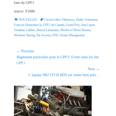
fans du GPF1
source: F1600
C
T
NOUVELLES
Circuit Gilles-Villeneuve
,
Didier Schraenen
,
a
a
Francois Dumontier le
,
GPF1 du Canada
,
Grand Prix
,
Jean Lajoie
,
t
g
Jonathan L'abbée
,
Marcel Lafontaine
,
Michel et Olivier Bonnet
,
e
s
Mortimer Racing
,
Pat Sweeny
,
PDG Octane Management
g
o
r
Navigation
← Previous
i
Previous
Règlement particulier pour le GPF1/ Event rules for the
de
e
post:
GPF1
l'article
s
Next →
Next
L’équipe NRJ STCH RDS est venue bien près…
post: