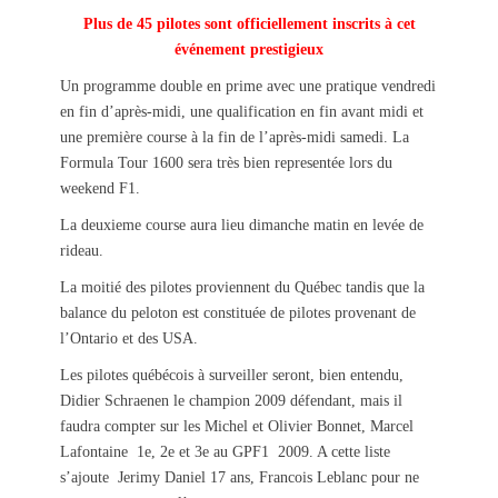
s
t
Plus de 45 pilotes sont officiellement inscrits à cet
t
h
événement prestigieux
e
o
Un programme double en prime avec une pratique vendredi
d
r
o
en fin d’après-midi, une qualification en fin avant midi et
n
une première course à la fin de l’après-midi samedi. La
Formula Tour 1600 sera très bien representée lors du
weekend F1.
La deuxieme course aura lieu dimanche matin en levée de
rideau.
La moitié des pilotes proviennent du Québec tandis que la
balance du peloton est constituée de pilotes provenant de
l’Ontario et des USA.
Les pilotes québécois à surveiller seront, bien entendu,
Didier Schraenen le champion 2009 défendant, mais il
faudra compter sur les Michel et Olivier Bonnet, Marcel
Lafontaine 1e, 2e et 3e au GPF1 2009. A cette liste
s’ajoute Jerimy Daniel 17 ans, Francois Leblanc pour ne