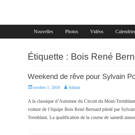
Primary Menu
Skip
Nouvelles
Photos
Vidéos
Calendrie
to
content
Étiquette :
Bois René Bern
Weekend de rêve pour Sylvain Pou
P
octobre 1, 2010
A
Admin
o
u
A la classique d’Automne du Circuit du Mont-Tremblant 
s
t
t
h
voiture de l’équipe Bois René Bernard piloté par Sylvain
e
o
Tremblant. La qualification de la course de samedi annon
d
r
o