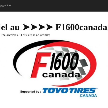
ns * * *
fficiel au ➤➤➤➤ F1600canad
 une archives / This site is an archive