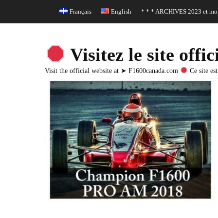
Header Top Menu
Skip
Français
English
* * * ARCHIVES 2023 et moi
to
content
Visitez le site o
Visit the official website at ➤ F1600canada.com
Ce site est