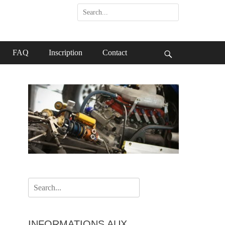
Search
for:
FAQ
Inscription
Contact
Search
Search
for:
INFORMATIONS AUX