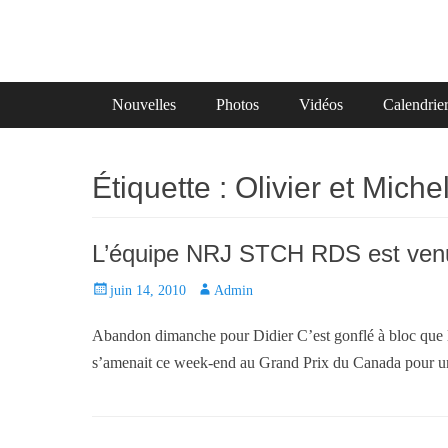
Primary Menu
Skip
Nouvelles
Photos
Vidéos
Calendrie
to
content
Étiquette :
Olivier et Miche
L’équipe NRJ STCH RDS est ven
P
juin 14, 2010
A
Admin
o
u
Abandon dimanche pour Didier C’est gonflé à bloc que
s
t
t
h
s’amenait ce week-end au Grand Prix du Canada pour 
e
o
d
r
o