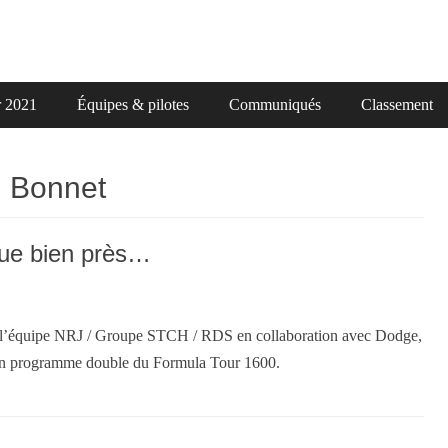
r 2021
Équipes & pilotes
Communiqués
Classement
l Bonnet
ue bien près…
 l’équipe NRJ / Groupe STCH / RDS en collaboration avec Dodge,
un programme double du Formula Tour 1600.