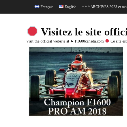
Header Top Menu
Skip
Français
English
* * * ARCHIVES 2023 et moi
to
content
Visitez le site o
Visit the official website at ➤ F1600canada.com
Ce site est