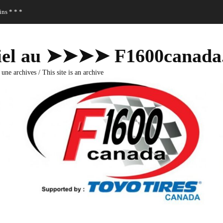
ns * * *
fficiel au ➤➤➤➤ F1600canad
 une archives / This site is an archive