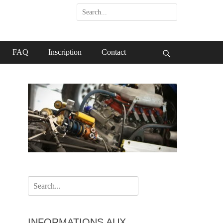
Search
for:
FAQ
Inscription
Contact
Search
Search
for:
INFORMATIONS AUX