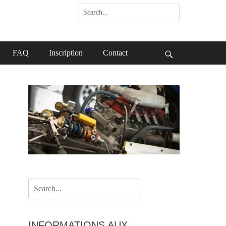
Search
for:
FAQ
Inscription
Contact
Search
Search
for:
INFORMATIONS AUX