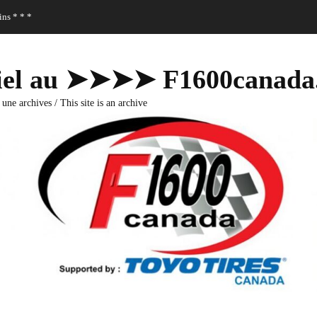
ns * * *
fficiel au ➤➤➤➤ F1600canad
 une archives / This site is an archive