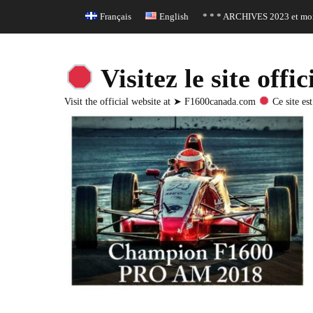
Header Top Menu
Skip
Français
English
* * * ARCHIVES 2023 et moi
to
content
Visitez le site o
Visit the official website at ➤ F1600canada.com
Ce site est