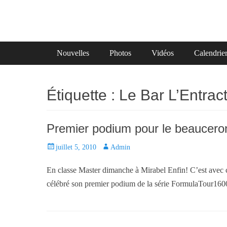
Primary Menu
Skip
Nouvelles
Photos
Vidéos
Calendrie
to
content
Étiquette :
Le Bar L’Entrac
Premier podium pour le beauceron
P
juillet 5, 2010
A
Admin
o
u
En classe Master dimanche à Mirabel Enfin! C’est avec c
s
t
t
h
célébré son premier podium de la série FormulaTour1600
e
o
d
r
o