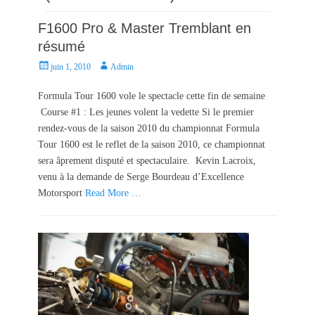
F1600 Pro & Master Tremblant en
résumé
P
A
juin 1, 2010
Admin
o
u
s
t
Formula Tour 1600 vole le spectacle cette fin de semaine
t
h
Course #1 : Les jeunes volent la vedette Si le premier
e
o
rendez-vous de la saison 2010 du championnat Formula
d
r
Tour 1600 est le reflet de la saison 2010, ce championnat
o
sera âprement disputé et spectaculaire. Kevin Lacroix,
n
venu à la demande de Serge Bourdeau d’Excellence
Motorsport
Read More …