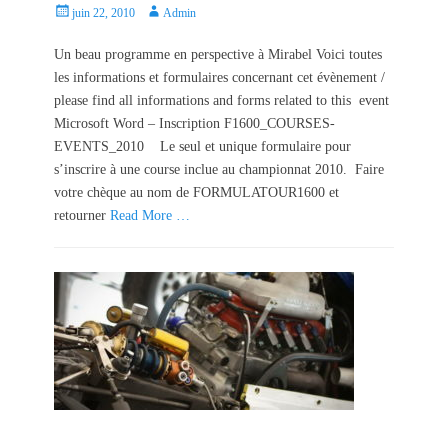
P
A
juin 22, 2010
Admin
o
u
s
t
Un beau programme en perspective à Mirabel Voici toutes
t
h
les informations et formulaires concernant cet évènement /
e
o
please find all informations and forms related to this event
d
r
Microsoft Word – Inscription F1600_COURSES-
o
EVENTS_2010 Le seul et unique formulaire pour
n
s’inscrire à une course inclue au championnat 2010. Faire
votre chèque au nom de FORMULATOUR1600 et
retourner
Read More …