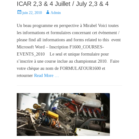
ICAR 2,3 & 4 Juillet / July 2,3 & 4
P
A
juin 22, 2010
Admin
o
u
s
t
Un beau programme en perspective à Mirabel Voici toutes
t
h
les informations et formulaires concernant cet évènement /
e
o
please find all informations and forms related to this event
d
r
Microsoft Word – Inscription F1600_COURSES-
o
EVENTS_2010 Le seul et unique formulaire pour
n
s’inscrire à une course inclue au championnat 2010. Faire
votre chèque au nom de FORMULATOUR1600 et
retourner
Read More …