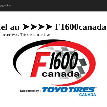
ns * * *
fficiel au ➤➤➤➤ F1600canad
 une archives / This site is an archive