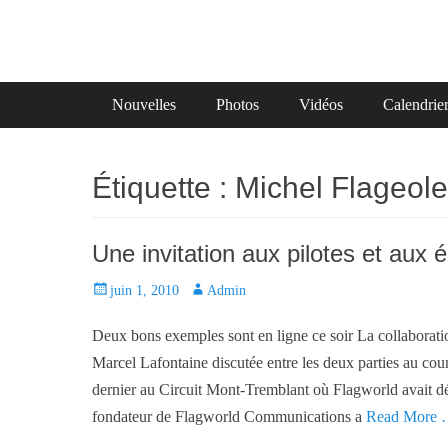
Primary Menu
Skip
Nouvelles
Photos
Vidéos
Calendrie
to
content
Étiquette :
Michel Flageole
Une invitation aux pilotes et aux 
P
juin 1, 2010
A
Admin
o
u
Deux bons exemples sont en ligne ce soir La collaborat
s
t
t
h
Marcel Lafontaine discutée entre les deux parties au cou
e
o
dernier au Circuit Mont-Tremblant où Flagworld avait d
d
r
fondateur de Flagworld Communications a
Read More
o