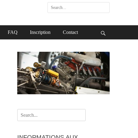
Search
for:
FAQ
Inscription
Contact
Search
Search
for:
INFORMATIONS AUX