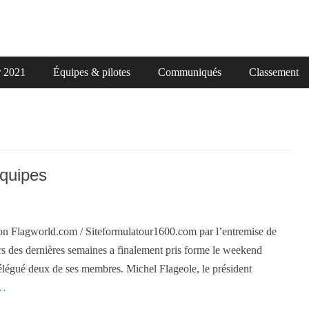
r 2021
Équipes & pilotes
Communiqués
Classement
équipes
ion Flagworld.com / Siteformulatour1600.com par l’entremise de
rs des dernières semaines a finalement pris forme le weekend
élégué deux de ses membres. Michel Flageole, le président
 …