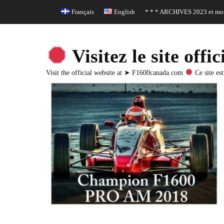
Header Top Menu
Skip
Français
English
* * * ARCHIVES 2023 et moi
to
content
Visitez le site o
Visit the official website at ➤ F1600canada.com
Ce site est