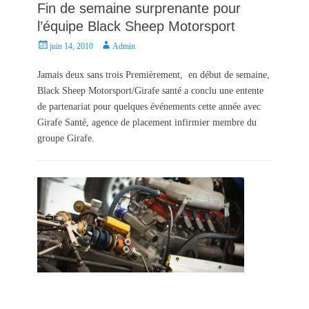
Fin de semaine surprenante pour
l’équipe Black Sheep Motorsport
P
A
juin 14, 2010
Admin
o
u
s
t
Jamais deux sans trois Premièrement, en début de semaine,
t
h
Black Sheep Motorsport/Girafe santé a conclu une entente
e
o
de partenariat pour quelques événements cette année avec
d
r
Girafe Santé, agence de placement infirmier membre du
o
groupe Girafe.
n