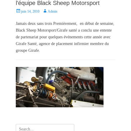
l’équipe Black Sheep Motorsport
P
A
juin 14, 2010
Admin
o
u
s
t
Jamais deux sans trois Premièrement, en début de semaine,
t
h
Black Sheep Motorsport/Girafe santé a conclu une entente
e
o
de partenariat pour quelques événements cette année avec
d
r
Girafe Santé, agence de placement infirmier membre du
o
groupe Girafe.
n
Search