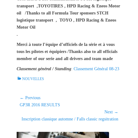
transport ,TOYOTIRES , HPD Racing & Eneos Motor
oil /Thanks to all Formula Tour sponsors STCH
logistique transport , TOYO , HPD Racing & Eneos
Motor Oil
.
Merci à toute l’équipe d’officiels de la série et à vous
tous les pilotes et équipiers /Thanks also to all officials
member of our serie and all drivers and team made
Classement général / Standing
:
Classement Général 08-23
C
NOUVELLES
a
t
e
Navigation
← Previous
g
Previous
GP3R 2016 RESULTS
de
o
post:
Next →
l'article
r
Next
Inscription classique automne / Falls classic regsitration
i
post:
e
s