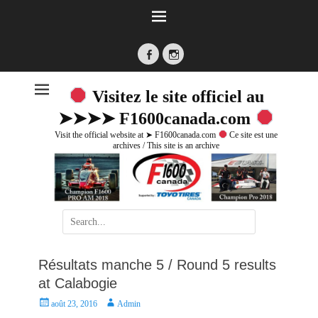
Facebook
Instagram
Visitez le site officiel au
➤➤➤➤ F1600canada.com
Visit the official website at ➤ F1600canada.com
Ce site est une
archives / This site is an archive
Search
for:
Résultats manche 5 / Round 5 results
at Calabogie
P
A
août 23, 2016
Admin
o
u