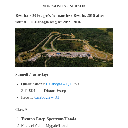
s
t
2016 SAISON / SEASON
t
h
Résultats 2016 après 5e manche / Results 2016 after
e
o
round
5
Calabogie August 20/21 2016
d
r
o
n
Samedi / saturday:
Qualifications:
Calabogie – Q1
Pôle:
2:11.904
Tristan Estep
Race 1:
Calabogie – R1
Class A
Trenton Estep Spectrum/Honda
Michael Adam Mygale/Honda