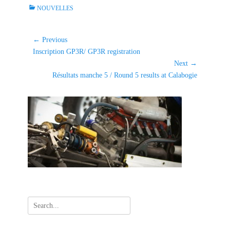
C
NOUVELLES
a
t
e
Navigation
← Previous
g
Previous
Inscription GP3R/ GP3R registration
de
o
post:
Next →
l'article
r
Next
Résultats manche 5 / Round 5 results at Calabogie
i
post:
e
s
Search
for: