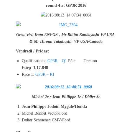
t
h
round 4 at GP3R 2016
e
o
d
r
o
n
Great visit from ENEOS , Mr Rihito Kanbayashi VP USA
& Mr Hiromi Takahashi VP USA/Canada
Vendredi / Friday:
Qualifications:
GP3R – Q1
Pôle Trenton
Estep
1.17.848
Race 1:
GP3R – R1
Michel 2e / Jean Philippe 1e / Didier 3e
Jean Philippe Jodoin Mygale/Honda
Michel Bonnet Vector/Ford
Didier Schraenen CMV/Ford