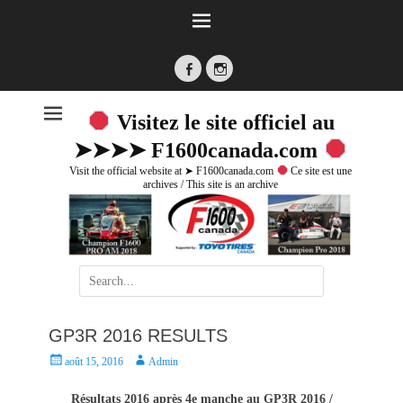
Facebook
Instagram
Visitez le site officiel au
➤➤➤➤ F1600canada.com
Visit the official website at ➤ F1600canada.com
Ce site est une
archives / This site is an archive
Search
for:
GP3R 2016 RESULTS
P
A
août 15, 2016
Admin
o
u
s
t
Résultats 2016 après 4e manche au GP3R 2016 /