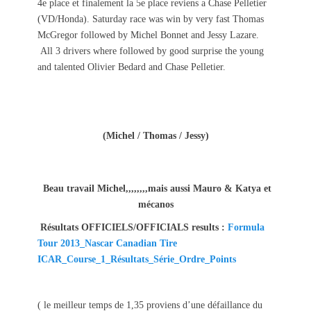
4e place et finalement la 5e place reviens a Chase Pelletier
(VD/Honda). Saturday race was win by very fast Thomas
McGregor followed by Michel Bonnet and Jessy Lazare.
All 3 drivers where followed by good surprise the young
and talented Olivier Bedard and Chase Pelletier.
(Michel / Thomas / Jessy)
Beau travail Michel,,,,,,,,mais aussi Mauro & Katya et
mécanos
Résultats OFFICIELS/OFFICIALS results :
Formula
Tour 2013_Nascar Canadian Tire
ICAR_Course_1_Résultats_Série_Ordre_Points
( le meilleur temps de 1,35 proviens d’une défaillance du