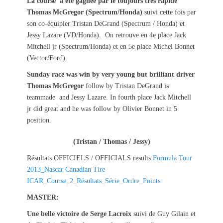
La course a été gagnée par le toujours très rapide
Thomas McGregor (Spectrum/Honda)
suivi cette fois par
son co-équipier Tristan DeGrand (Spectrum / Honda) et
Jessy Lazare (VD/Honda). On retrouve en 4e place Jack
Mitchell jr (Spectrum/Honda) et en 5e place Michel Bonnet
(Vector/Ford).
Sunday race was win by very young but brilliant driver
Thomas McGregor
follow by Tristan DeGrand is
teammade and Jessy Lazare. In fourth place Jack Mitchell
jr did great and he was follow by Olivier Bonnet in 5
position.
(Tristan / Thomas / Jessy)
Résultats OFFICIELS / OFFICIALS results:
Formula Tour
2013_Nascar Canadian Tire
ICAR_Course_2_Résultats_Série_Ordre_Points
MASTER:
Une belle victoire de Serge Lacroix
suivi de Guy Gilain et