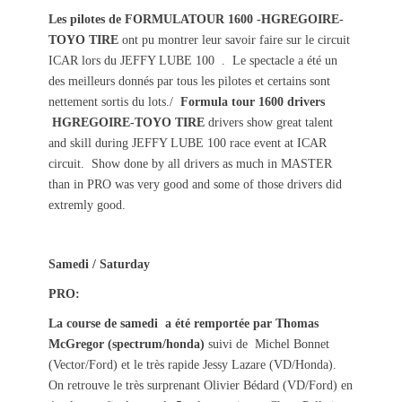
s
t
Les pilotes de FORMULATOUR 1600 -HGREGOIRE-
t
h
TOYO TIRE
ont pu montrer leur savoir faire sur le circuit
e
o
ICAR lors du JEFFY LUBE 100 . Le spectacle a été un
d
r
des meilleurs donnés par tous les pilotes et certains sont
o
nettement sortis du lots./
Formula tour 1600 drivers
n
HGREGOIRE-TOYO TIRE
drivers show great talent
and skill during JEFFY LUBE 100 race event at ICAR
circuit. Show done by all drivers as much in MASTER
than in PRO was very good and some of those drivers did
extremly good.
Samedi / Saturday
PRO:
La course de samedi a été remportée par Thomas
McGregor (spectrum/honda)
suivi de Michel Bonnet
(Vector/Ford) et le très rapide Jessy Lazare (VD/Honda).
On retrouve le très surprenant Olivier Bédard (VD/Ford) en