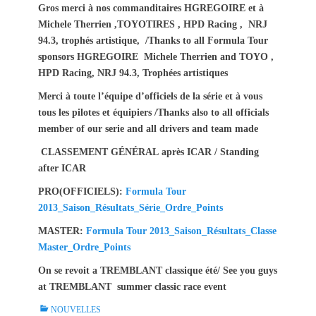
Gros merci à nos commanditaires HGREGOIRE et à
Michele Therrien ,TOYOTIRES , HPD Racing , NRJ
94.3, trophés artistique, /Thanks to all Formula Tour
sponsors HGREGOIRE Michele Therrien and TOYO ,
HPD Racing, NRJ 94.3, Trophées artistiques
Merci à toute l’équipe d’officiels de la série et à vous
tous les pilotes et équipiers /Thanks also to all officials
member of our serie and all drivers and team made
CLASSEMENT GÉNÉRAL après ICAR / Standing
after ICAR
PRO(OFFICIELS):
Formula Tour
2013_Saison_Résultats_Série_Ordre_Points
MASTER:
Formula Tour 2013_Saison_Résultats_Classe
Master_Ordre_Points
On se revoit a TREMBLANT classique été/ See you guys
at TREMBLANT summer classic race event
C
NOUVELLES