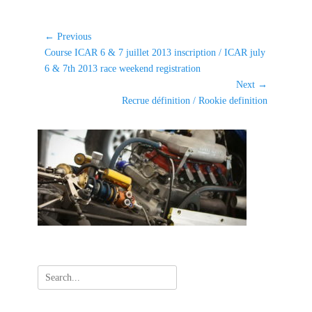
a
t
e
Navigation
← Previous
g
Previous
Course ICAR 6 & 7 juillet 2013 inscription / ICAR july
de
o
post:
6 & 7th 2013 race weekend registration
l'article
r
Next →
i
Next
Recrue définition / Rookie definition
e
post:
s
Search
for: