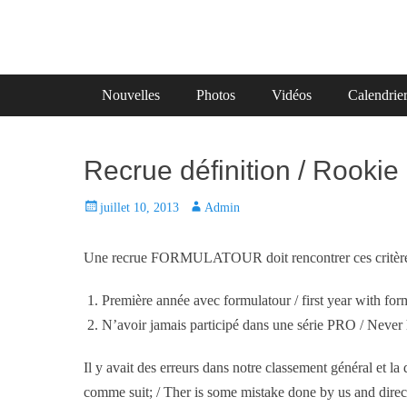
Primary Menu
Skip
Nouvelles
Photos
Vidéos
Calendrie
to
content
Recrue définition / Rookie 
P
juillet 10, 2013
A
Admin
o
u
s
t
Une recrue FORMULATOUR doit rencontrer ces critèr
t
h
e
o
Première année avec formulatour / first year with for
d
r
N’avoir jamais participé dans une série PRO / Never
o
n
Il y avait des erreurs dans notre classement général et la d
comme suit; / Ther is some mistake done by us and direct