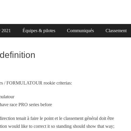
r 2021
Équipes & pilotes
Communiqués
Classement
definition
es / FORMULATOUR rookie criterias:
mulatour
 have race PRO series before
irection tenait à faire le point et le classement général doit être
ion would like to correct it so standing should show that way;