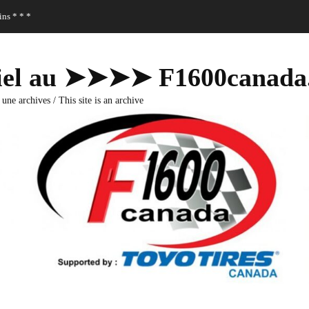
ns * * *
fficiel au ➤➤➤➤ F1600canad
 une archives / This site is an archive