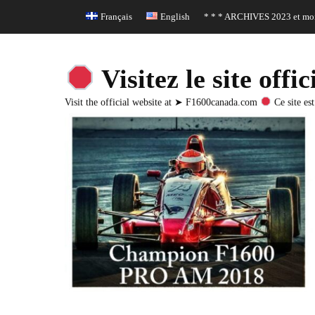
Header Top Menu
Skip
Français
English
* * * ARCHIVES 2023 et moi
to
content
Visitez le site o
Visit the official website at ➤ F1600canada.com
Ce site est