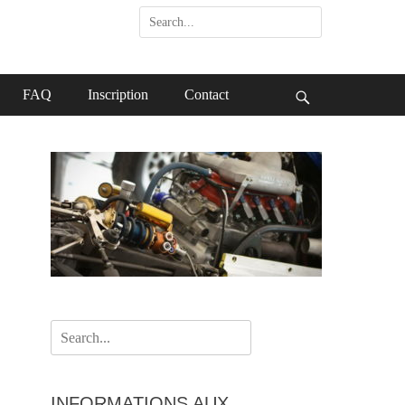
Search
for:
FAQ
Inscription
Contact
Search
Search
for:
INFORMATIONS AUX