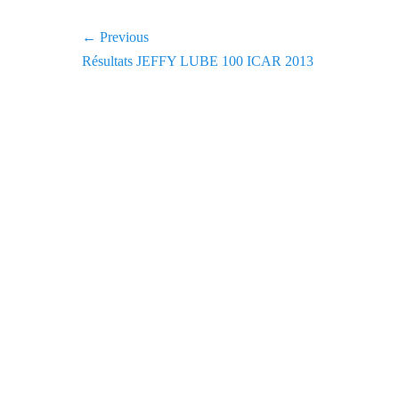
t
e
Navigation
← Previous
g
Previous
Résultats JEFFY LUBE 100 ICAR 2013
o
de
r
post:
l'article
i
e
s