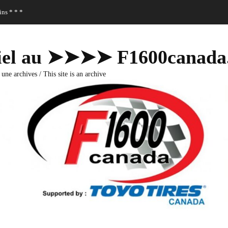
ns * * *
fficiel au ➤➤➤➤ F1600canad
 une archives / This site is an archive