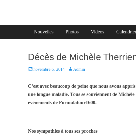
Primary Menu
Skip
Nouvelles
Photos
Vidéos
Calendrie
to
content
Décès de Michèle Therrie
P
novembre 6, 2014
A
Admin
o
u
s
t
C’est avec beaucoup de peine que nous avons appris
t
h
une longue maladie. Tous se souviennent de Michèle 
e
o
évènements de Formulatour1600.
d
r
o
n
Nos sympathies à tous ses proches