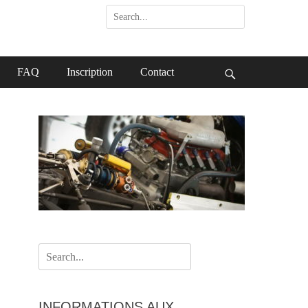
Search
for:
FAQ
Inscription
Contact
Search
Search
for:
INFORMATIONS AUX