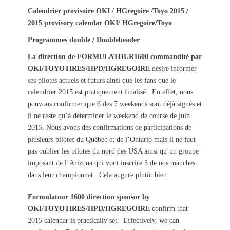
s
t
Calendrier provisoire OKI / HGregoire /Toyo 2015 /
t
h
2015 provisory calendar OKI/ HGregoire/Toyo
e
o
Programmes double / Doubleheader
d
r
o
La direction de FORMULATOUR1600
commandité par
n
OKI/TOYOTIRES/HPD/HGREGOIRE
désire informer
ses pilotes actuels et futurs ainsi que les fans que le
calendrier 2015 est pratiquement finalisé. En effet, nous
pouvons confirmer que 6 des 7 weekends sont déjà signés et
il ne reste qu’à déterminer le weekend de course de juin
2015. Nous avons des confirmations de participations de
plusieurs pilotes du Québec et de l’Ontario mais il ne faut
pas oublier les pilotes du nord des USA ainsi qu’un groupe
imposant de l’Arizona qui vont inscrire 3 de nos manches
dans leur championnat. Cela augure plutôt bien.
Formulatour 1600 direction
sponsor by
OKI/TOYOTIRES/HPD/HGREGOIRE
confirm that
2015 calendar is practically set. Effectively, we can