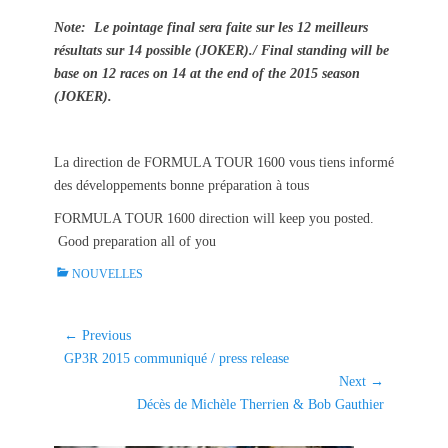
Note: Le pointage final sera faite sur les 12 meilleurs
résultats sur 14 possible (JOKER)./ Final standing will be
base on 12 races on 14 at the end of the 2015 season
(JOKER).
La direction de FORMULA TOUR 1600 vous tiens informé
des développements bonne préparation à tous
FORMULA TOUR 1600 direction will keep you posted.
Good preparation all of you
C
NOUVELLES
a
t
e
Navigation
← Previous
g
Previous
GP3R 2015 communiqué / press release
de
o
post:
Next →
l'article
r
Next
Décès de Michèle Therrien & Bob Gauthier
i
post:
e