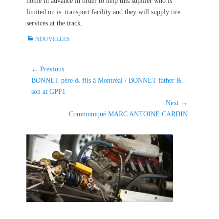
home in advance in order to help this supllier who is
limited on is transport facility and they will supply tire
services at the track.
C
NOUVELLES
a
t
e
Navigation
← Previous
g
Previous
BONNET père & fils à Montréal / BONNET father &
de
o
post:
son at GPF1
l'article
r
Next →
i
Next
Communiqué MARC ANTOINE CARDIN
e
post:
s