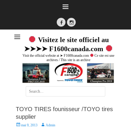
Facebook
Instagram
Visitez le site officiel au
➤➤➤➤ F1600canada.com
Visit the official website at ➤ F1600canada.com
Ce site est une
archives / This site is an archive
Search
for:
TOYO TIRES founisseur /TOYO tires
supplier
P
A
mai 9, 2013
Admin
o
u