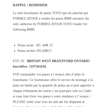
s
t
RAPPEL / REMINDER:
t
h
Le seul fournisseur de pneus TOYO qui est autorisé par
e
o
FORMULATOUR à vendre les pneus R888 suivants/ the
d
r
o
only authorise by FORMULATOUR TOYO resaler for
n
following R888:
Pneus avant 185 -60R 13
Pneus arrière 205-60R13
EST/ IS:
BRITAIN WEST BRANTFORD ONTARIO
bur/office: 5197561610.
SVP commander vos pneus à l’avance afin d’aider le
fournisseur. Ce fournisseur offre le service de montage à la
piste est limité par la quantité de pneus qu il peut apporter à
chaque évènement de course c’est pourquoi cela va l’aider
si vous faite livre vos pneus à votre résidence à l’avance. /
PLEASE order your tires set and ask for shipment at