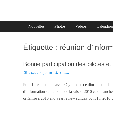
Primary Menu
Skip
Nouvelles
Photos
Vidéos
Calendrie
to
content
Étiquette :
réunion d’infor
Bonne participation des pilotes e
P
octobre 31, 2010
A
Admin
o
u
Pour la réunion au bassin Olympique ce dimanche La di
s
t
t
h
d’information sur le bilan de la saison 2010 ce dimanch
e
o
organize a 2010 end year review sunday oct 31th 
d
r
o