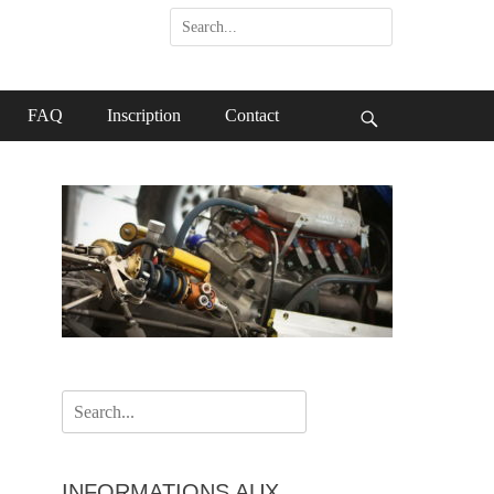
Search
for:
FAQ
Inscription
Contact
Search
Search
for:
INFORMATIONS AUX