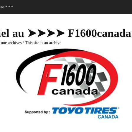
ns * * *
fficiel au ➤➤➤➤ F1600canad
 une archives / This site is an archive