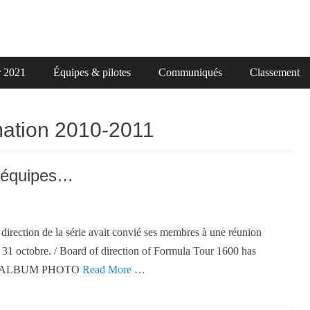
r 2021
Équipes & pilotes
Communiqués
Classement
mation 2010-2011
t équipes…
rection de la série avait convié ses membres à une réunion
e 31 octobre. / Board of direction of Formula Tour 1600 has
2010. ALBUM PHOTO
Read More …