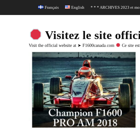
Header Top Menu
Skip
Français
English
* * * ARCHIVES 2023 et moi
to
content
Visitez le site o
Visit the official website at ➤ F1600canada.com
Ce site est