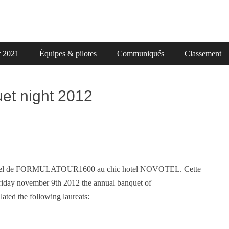
r 2021
Équipes & pilotes
Communiqués
Classement
et night 2012
 annuel de FORMULATOUR1600 au chic hotel NOVOTEL. Cette
 Friday november 9th 2012 the annual banquet of
ed the following laureats: