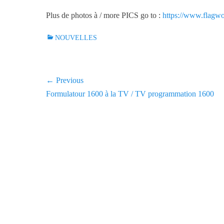
Plus de photos à / more PICS go to :
https://www.flagwo
C
NOUVELLES
a
t
e
Navigation
← Previous
g
Previous
Formulatour 1600 à la TV / TV programmation 1600
o
de
r
post:
l'article
i
e
s