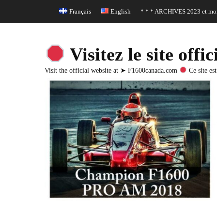
Header Top Menu
Skip
Français
English
* * * ARCHIVES 2023 et moi
to
content
Visitez le site o
Visit the official website at ➤ F1600canada.com
Ce site est