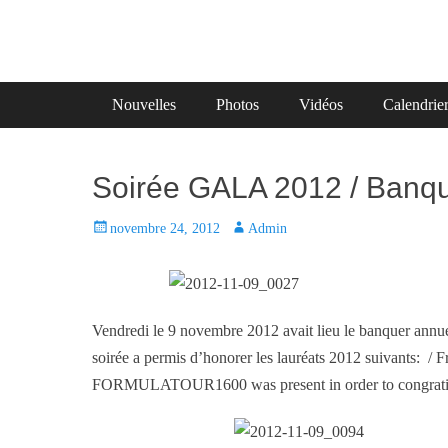
Primary Menu
Skip
Nouvelles
Photos
Vidéos
Calendrie
to
content
Soirée GALA 2012 / Banqu
P
novembre 24, 2012
A
Admin
o
u
s
t
t
h
e
o
Vendredi le 9 novembre 2012 avait lieu le banquer
d
r
soirée a permis d’honorer les lauréats 2012 suivants: /
o
FORMULATOUR1600 was present in order to congratilat
n