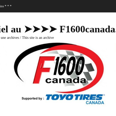
ns * * *
fficiel au ➤➤➤➤ F1600canad
 une archives / This site is an archive