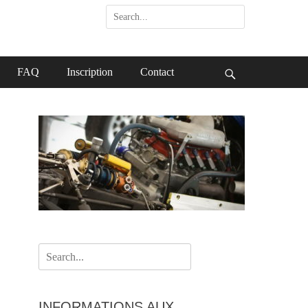
Search
for:
FAQ
Inscription
Contact
Search
Search
for:
INFORMATIONS AUX