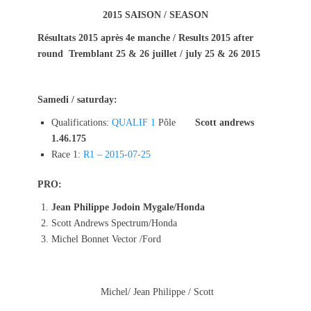
s
t
2015 SAISON / SEASON
t
h
Résultats 2015 après 4e manche / Results 2015 after
e
o
round
Tremblant 25 & 26 juillet / july 25 & 26 2015
d
r
o
n
Samedi / saturday:
Qualifications:
QUALIF 1
Pôle
Scott andrews
1.46.175
Race 1:
R1 – 2015-07-25
PRO:
Jean Philippe Jodoin Mygale/Honda
Scott Andrews Spectrum/Honda
Michel Bonnet Vector /Ford
Michel/ Jean Philippe / Scott