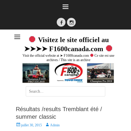
Facebook
Instagram
Visitez le site officiel au
➤➤➤➤ F1600canada.com
Visit the official website at ➤ F1600canada.com
Ce site est une
archives / This site is an archive
Search
for:
Résultats /results Tremblant été /
summer classic
P
A
juillet 30, 2015
Admin
o
u