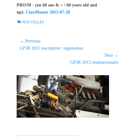
PRO/M : (ou 60 ans & + / 60 years old and
up):
ClassMaster 2015-07-28
C
NOUVELLES
a
t
e
Navigation
← Previous
g
Previous
GP3R 2015 inscription / registration
de
o
post:
Next →
l'article
r
Next
GP3R 2015 résultats/results
i
post:
e
s