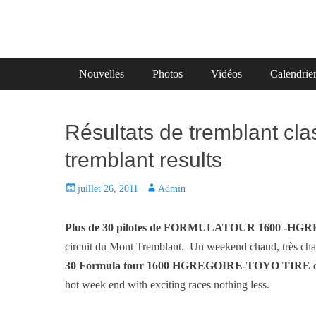
Primary Menu
Skip
Nouvelles
Photos
Vidéos
Calendrie
to
content
Résultats de tremblant cla
tremblant results
P
juillet 26, 2011
A
Admin
o
u
s
t
Plus de 30 pilotes de FORMULATOUR 1600 -H
t
h
circuit du Mont Tremblant. Un weekend chaud, très cha
e
o
30 Formula tour 1600 HGREGOIRE-TOYO TIRE
d
d
r
hot week end with exciting races nothing less.
o
n