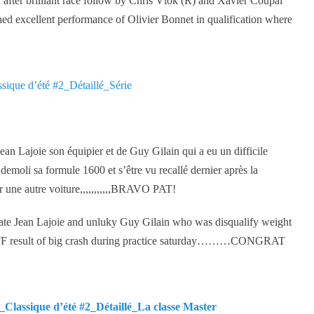
after brilliant race follow by Chris Vlok (R) and Xavier Coupal
d excellent performance of Olivier Bonnet in qualification where
ique d’été #2_Détaillé_Série
 Jean Lajoie son équipier et de Guy Gilain qui a eu un difficile
emoli sa formule 1600 et s’être vu recallé dernier après la
tir une autre voiture,,,,,,,,,,,BRAVO PAT!
ate Jean Lajoie and unluky Guy Gilain who was disqualify weight
nd FF result of big crash during practice saturday………CONGRAT
lassique d’été #2_Détaillé_La classe Master