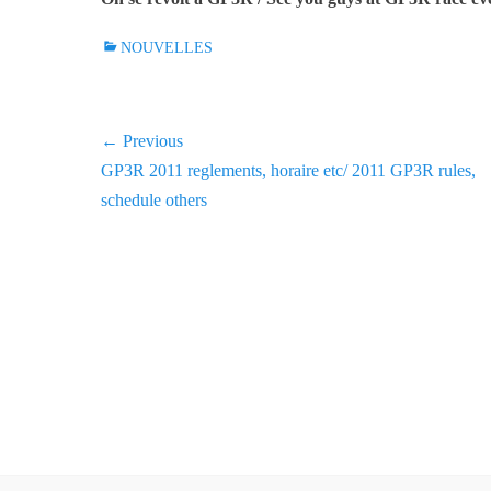
C
NOUVELLES
a
t
e
Navigation
← Previous
g
Previous
GP3R 2011 reglements, horaire etc/ 2011 GP3R rules,
o
de
r
post:
schedule others
l'article
i
e
s