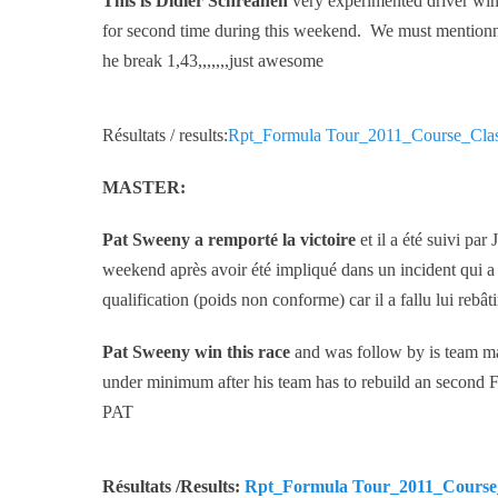
This is Didier Schreanen
very experimented driver win 
for second time during this weekend. We must mentionne
he break 1,43,,,,,,,just awesome
Résultats / results:
Rpt_Formula Tour_2011_Course_Class
MASTER:
Pat Sweeny a remporté la victoire
et il a été suivi par
weekend après avoir été impliqué dans un incident qui a d
qualification (poids non conforme) car il a fallu lui rebâ
Pat Sweeny win this race
and was follow by is team m
under minimum after his team has to rebuild an seco
PAT
Résultats /Results:
Rpt_Formula Tour_2011_Course_C