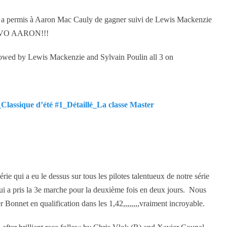
ela a permis à Aaron Mac Cauly de gagner suivi de Lewis Mackenzie
,BRAVO AARON!!!
lowed by Lewis Mackenzie and Sylvain Poulin all 3 on
assique d’été #1_Détaillé_La classe Master
rie qui a eu le dessus sur tous les pilotes talentueux de notre série
 qui a pris la 3e marche pour la deuxième fois en deux jours. Nous
 Bonnet en qualification dans les 1,42,,,,,,,,vraiment incroyable.