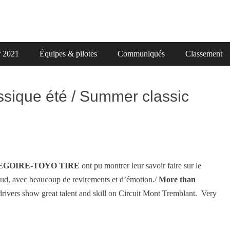
r 2021
Équipes & pilotes
Communiqués
Classement
ssique été / Summer classic
GREGOIRE-TOYO TIRE
ont pu montrer leur savoir faire sur le
ud, avec beaucoup de revirements et d’émotion./
More than
rivers show great talent and skill on Circuit Mont Tremblant. Very