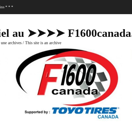
ns * * *
fficiel au ➤➤➤➤ F1600canad
 une archives / This site is an archive