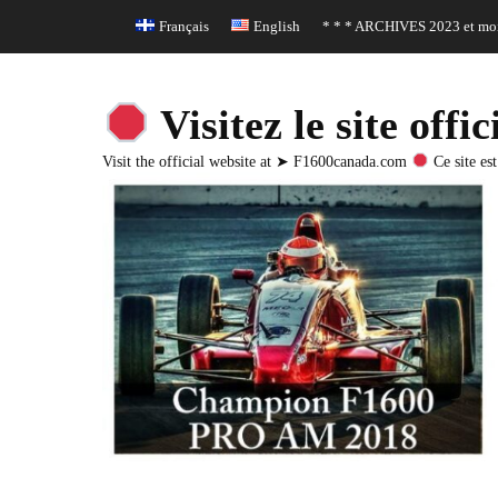
Header Top Menu
Skip
Français
English
* * * ARCHIVES 2023 et moi
to
content
Visitez le site o
Visit the official website at ➤ F1600canada.com
Ce site est