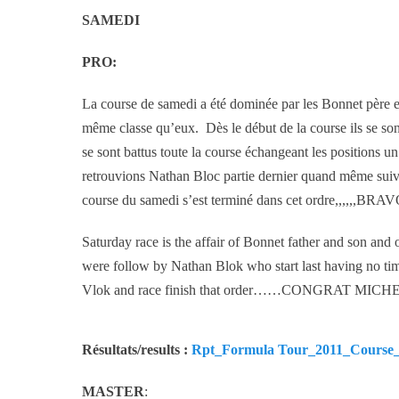
SAMEDI
PRO:
La course de samedi a été dominée par les Bonnet père et 
même classe qu’eux. Dès le début de la course ils se son
se sont battus toute la course échangeant les positions 
retrouvions Nathan Bloc partie dernier quand même suiv
course du samedi s’est terminé dans cet ordre,,,,,,B
Saturday race is the affair of Bonnet father and son an
were follow by Nathan Blok who start last having no ti
Vlok and race finish that order……CONGRAT MICH
Résultats/results :
Rpt_Formula Tour_2011_Course_Cl
MASTER
: