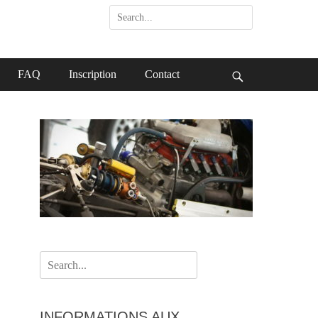
Search
for:
FAQ
Inscription
Contact
Search
Search
for:
INFORMATIONS AUX