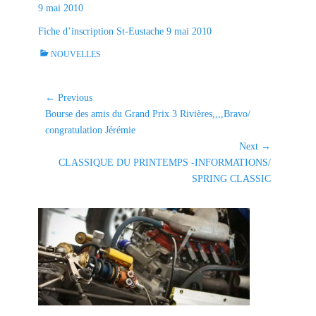
9 mai 2010
Fiche d’inscription St-Eustache 9 mai 2010
C
NOUVELLES
a
t
e
Navigation
← Previous
g
Previous
Bourse des amis du Grand Prix 3 Rivières,,,,Bravo/
de
o
post:
congratulation Jérémie
l'article
r
Next →
i
Next
CLASSIQUE DU PRINTEMPS -INFORMATIONS/
e
post:
SPRING CLASSIC
s