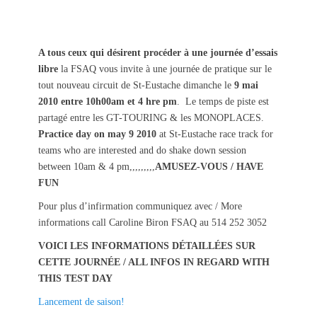
s
t
t
h
e
o
A tous ceux qui désirent procéder à une journée d’essais
d
r
libre
la FSAQ vous invite à une journée de pratique sur le
o
n
tout nouveau circuit de St-Eustache dimanche le
9 mai
2010 entre 10h00am et 4 hre pm
. Le temps de piste est
partagé entre les GT-TOURING & les MONOPLACES.
Practice day on may 9 2010
at St-Eustache race track for
teams who are interested and do shake down session
between 10am & 4 pm,,,,,,,,,
AMUSEZ-VOUS / HAVE
FUN
Pour plus d’infirmation communiquez avec / More
informations call Caroline Biron FSAQ au 514 252 3052
VOICI LES INFORMATIONS DÉTAILLÉES SUR
CETTE JOURNÉE / ALL INFOS IN REGARD WITH
THIS TEST DAY
Lancement de saison!