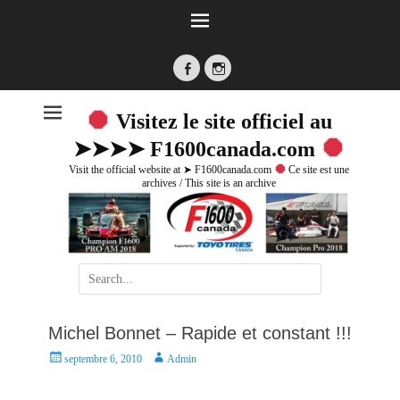
Facebook
Instagram
Visitez le site officiel au
➤➤➤➤ F1600canada.com
Visit the official website at ➤ F1600canada.com
Ce site est une
archives / This site is an archive
Search
for:
Michel Bonnet – Rapide et constant !!!
P
A
septembre 6, 2010
Admin
o
u
s
t