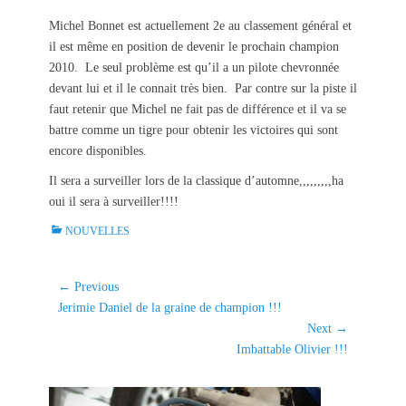
t
h
Michel Bonnet est actuellement 2e au classement général et
e
o
il est même en position de devenir le prochain champion
d
r
o
2010. Le seul problème est qu’il a un pilote chevronnée
n
devant lui et il le connait très bien. Par contre sur la piste il
faut retenir que Michel ne fait pas de différence et il va se
battre comme un tigre pour obtenir les victoires qui sont
encore disponibles.
Il sera a surveiller lors de la classique d’automne,,,,,,,,,ha
oui il sera à surveiller!!!!
C
NOUVELLES
a
t
e
Navigation
← Previous
g
Previous
Jerimie Daniel de la graine de champion !!!
de
o
post:
Next →
l'article
r
Next
Imbattable Olivier !!!
i
post:
e
s