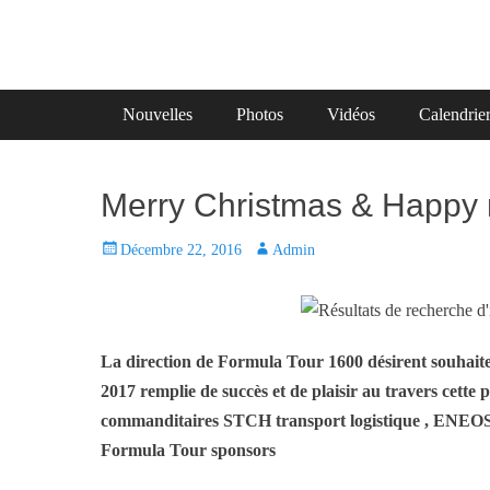
Primary Menu
Skip
Nouvelles
Photos
Vidéos
Calendrie
to
content
Merry Christmas & Happy
P
Décembre 22, 2016
A
Admin
o
u
s
t
t
h
e
o
La direction de Formula Tour 1600 désirent souhait
d
r
2017 remplie de succès et de plaisir au travers cette
o
commanditaires STCH transport logistique , ENEO
n
Formula Tour sponsors