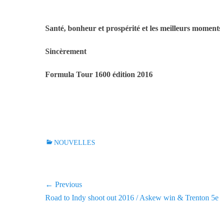
Santé, bonheur et prospérité et les meilleurs moment
Sincèrement
Formula Tour 1600 édition 2016
C
NOUVELLES
a
t
e
Navigation
← Previous
g
Previous
Road to Indy shoot out 2016 / Askew win & Trenton 5e
o
de
r
post: