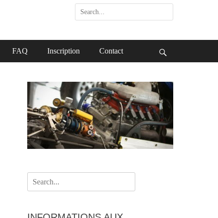
Search
for:
FAQ
Inscription
Contact
Search
Search
for:
INFORMATIONS AUX