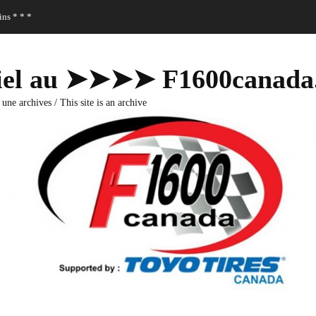
ns * * *
fficiel au ➤➤➤➤ F1600canad
 une archives / This site is an archive