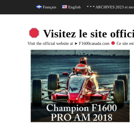
Header Top Menu
Skip
Français
English
* * * ARCHIVES 2023 et moi
to
content
Visitez le site o
Visit the official website at ➤ F1600canada.com
Ce site est