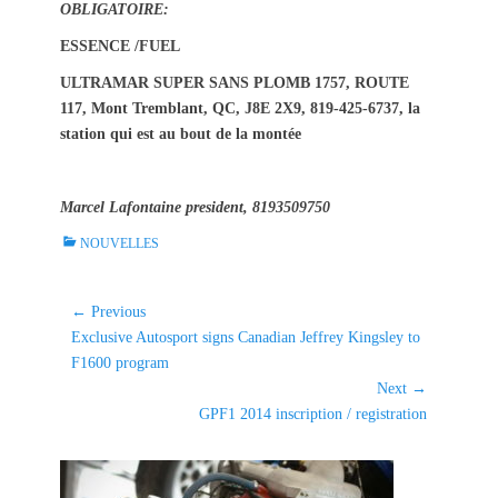
OBLIGATOIRE:
ESSENCE /FUEL
ULTRAMAR SUPER SANS PLOMB 1757, ROUTE
117, Mont Tremblant, QC, J8E 2X9, 819-425-6737, la
station qui est au bout de la montée
Marcel Lafontaine president, 8193509750
C
NOUVELLES
a
t
e
Navigation
← Previous
g
Previous
Exclusive Autosport signs Canadian Jeffrey Kingsley to
de
o
post:
F1600 program
l'article
r
Next →
i
Next
GPF1 2014 inscription / registration
e
post:
s