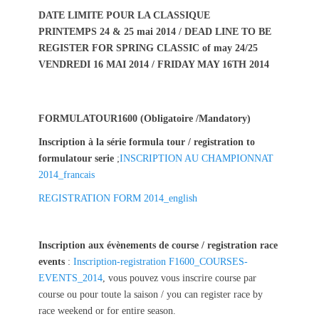
s
t
DATE LIMITE POUR LA CLASSIQUE
t
h
PRINTEMPS 24 & 25 mai 2014 / DEAD LINE TO BE
e
o
REGISTER FOR SPRING CLASSIC of may 24/25
d
r
VENDREDI 16 MAI 2014 / FRIDAY MAY 16TH 2014
o
n
FORMULATOUR1600 (Obligatoire /Mandatory)
Inscription à la série formula tour
/ registration to
formulatour serie
;
INSCRIPTION AU CHAMPIONNAT
2014_francais
REGISTRATION FORM 2014_english
Inscription aux évènements de course / registration race
events
:
Inscription-registration F1600_COURSES-
EVENTS_2014
, vous pouvez vous inscrire course par
course ou pour toute la saison / you can register race by
race weekend or for entire season.