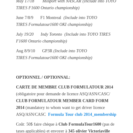
May 17/18 Mosport with NASCAR (Include into TOYO
TIRES F1600 Ontario championship)
June 7/8/9 F1 Montreal
(Include into TOYO
TIRES Formulatour1600 OKI championship)
July 19/20 Indy Toronto
(Include into TOYO TIRES
F1600 Ontario championship)
Aug 8/9/10 GP3R
(Include into
TOYO
TIRES Formulatour1600 OKI
championship)
OPTIONNEL / OPTIONNAL:
CARTE DE MEMBRE CLUB FORMULATOUR 2014
(obligatoire pour demande de licence ASQ/ASN/CASC/
CLUB FORMULATOUR MEMBER CARD FORM
2014
(mandatory to whom want to get driver licence
ASQ/ASN/CASC
Formula Tour club 2014_membership
Coût: 50$ faire chèque à
Club FormulaTour1600
(pas de
taxes applicables) et envoyer à
345 olivier Victoriaville