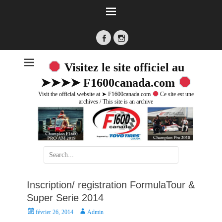
Facebook
Instagram
Visitez le site officiel au
➤➤➤➤ F1600canada.com
Visit the official website at ➤ F1600canada.com
Ce site est une
archives / This site is an archive
Search
for:
Inscription/ registration FormulaTour &
Super Serie 2014
P
A
février 26, 2014
Admin
o
u