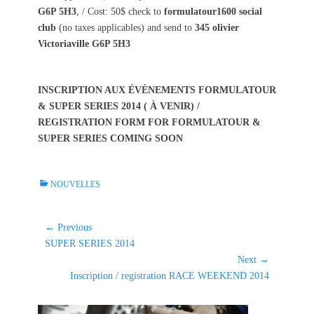
G6P 5H3
, / Cost: 50$ check to
formulatour1600 social
club
(no taxes applicables) and send to
345 olivier
Victoriaville G6P 5H3
INSCRIPTION AUX ÉVÈNEMENTS FORMULATOUR
& SUPER SERIES 2014 ( À VENIR) /
REGISTRATION FORM FOR FORMULATOUR &
SUPER SERIES COMING SOON
C
NOUVELLES
a
t
e
Navigation
← Previous
g
Previous
SUPER SERIES 2014
de
o
post:
Next →
l'article
r
Next
Inscription / registration RACE WEEKEND 2014
i
post:
e
s