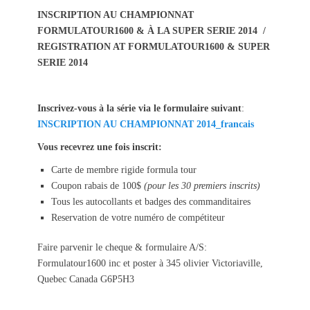
s
t
INSCRIPTION AU CHAMPIONNAT
t
h
FORMULATOUR1600 & À LA SUPER SERIE 2014 /
e
o
REGISTRATION AT FORMULATOUR1600 & SUPER
d
r
SERIE 2014
o
n
Inscrivez-vous à la série via le formulaire suivant
:
INSCRIPTION AU CHAMPIONNAT 2014_francais
Vous recevrez une fois inscrit:
Carte de membre rigide formula tour
Coupon rabais de 100$
(pour les 30 premiers inscrits)
Tous les autocollants et badges des commanditaires
Reservation de votre numéro de compétiteur
Faire parvenir le cheque & formulaire A/S:
Formulatour1600 inc et poster à 345 olivier Victoriaville,
Quebec Canada G6P5H3