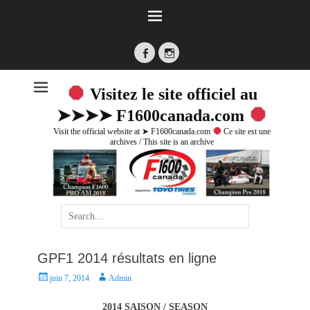
Facebook
Instagram
Visitez le site officiel au
➤➤➤➤ F1600canada.com
Visit the official website at ➤ F1600canada.com
Ce site est une
archives / This site is an archive
Search
for:
GPF1 2014 résultats en ligne
P
A
juin 7, 2014
Admin
o
u
s
t
2014 SAISON / SEASON