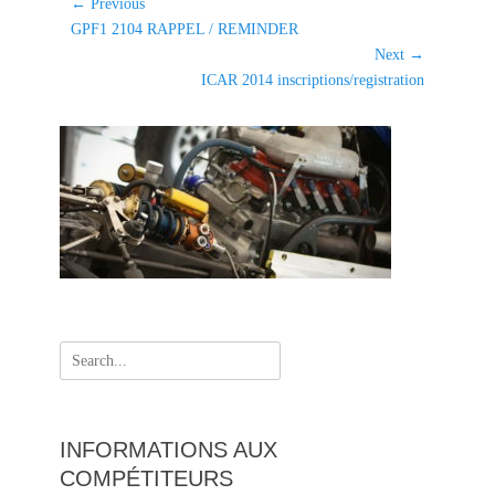
e
Navigation
← Previous
g
Previous
GPF1 2104 RAPPEL / REMINDER
de
o
post:
Next →
l'article
r
Next
ICAR 2014 inscriptions/registration
i
post:
e
s
Search
for:
INFORMATIONS AUX
COMPÉTITEURS