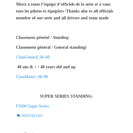
Merci à toute l’équipe d’officiels de la série et à vous
tous les pilotes et équipiers /Thanks also to all officials
member of our serie and all drivers and team made
Classement général / Standing
Classement général / General standing)
ClassGénéral_06-08
40 ans & + / 40 years old and up
ClassMaster_06-08
SUPER SERIES STANDING:
F1600 Super Series
C
NOUVELLES
a
t