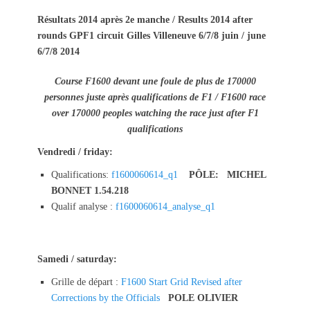
t
h
Résultats 2014 après 2e manche / Results 2014 after
e
o
rounds
GPF1 circuit Gilles Villeneuve 6/7/8 juin / june
d
r
o
6/7/8 2014
n
Course F1600 devant une foule de plus de 170000
personnes juste après qualifications de F1 / F1600 race
over 170000 peoples watching the race just after F1
qualifications
Vendredi / friday:
Qualifications:
f1600060614_q1
PÔLE: MICHEL
BONNET 1.54.218
Qualif analyse :
f1600060614_analyse_q1
Samedi / saturday:
Grille de départ :
F1600 Start Grid Revised after
Corrections by the Officials
POLE OLIVIER