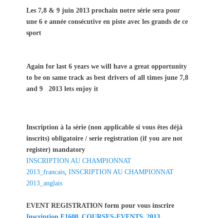
s
t
Les 7,8 & 9 juin 2013 prochain notre série sera pour
t
h
une 6 e année consécutive en piste avec les grands de ce
e
o
sport
d
r
o
n
Again for last 6 years we will have a great opportunity
to be on same track as best drivers of all times june 7,8
and 9 2013 lets enjoy it
Inscription à la série (non applicable si vous êtes déjà
inscrits) obligatoire / serie registration (if you are not
register) mandatory
INSCRIPTION AU CHAMPIONNAT
2013_francais
,
INSCRIPTION AU CHAMPIONNAT
2013_anglais
EVENT REGISTRATION form pour vous inscrire
Inscription F1600_COURSES-EVENTS_2013