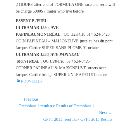
2 HOURS after end of FORMULA ONE race and serie will
be charge 5000$ / trailer who live before
ESSENCE /FUEL
ULTRAMAR 1550, AVE
PAPINEAUMONTRÉAL
, QC H2K4H8 514 524-3425
COIN PAPINEAU – MAISONEUVE juste au bas du pont
Jacques Cartier SUPER SANS PLOMB 91 octane
ULTRAMAR
1550, AVE PAPINEAU
MONTRÉAL
, QC H2K4H8
514 524-3425
CORNER PAPINEAU & MAISONEUVE streets near
Jacques Cartier bridge SUPER UNLEADED 91 octane
C
NOUVELLES
a
t
e
Navigation
← Previous
g
Previous
Tremblant 1 résultats/ Results of Tremblant 1
de
o
post:
Next →
l'article
r
Next
GPF1 2013 résultats / GPF1 2013 Results
i
post:
e