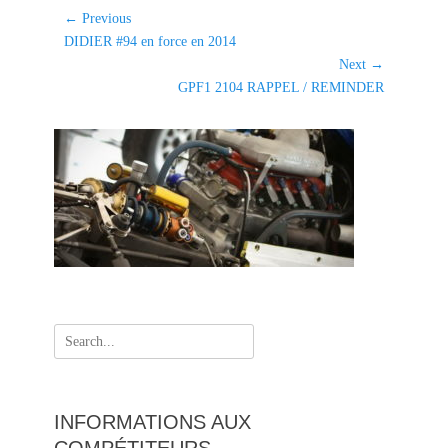
e
Navigation
← Previous
g
Previous
DIDIER #94 en force en 2014
de
o
post:
Next →
l'article
r
Next
GPF1 2104 RAPPEL / REMINDER
i
post:
e
s
Search
for:
INFORMATIONS AUX
COMPÉTITEURS