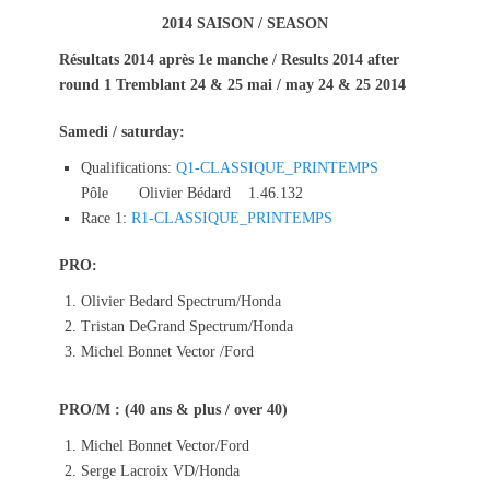
s
t
2014 SAISON / SEASON
t
h
Résultats 2014 après 1e manche / Results 2014 after
e
o
round 1
Tremblant 24 & 25 mai / may 24 & 25 2014
d
r
o
n
Samedi / saturday:
Qualifications:
Q1-CLASSIQUE_PRINTEMPS
Pôle Olivier Bédard 1.46.132
Race 1:
R1-CLASSIQUE_PRINTEMPS
PRO:
Olivier Bedard Spectrum/Honda
Tristan DeGrand Spectrum/Honda
Michel Bonnet Vector /Ford
PRO/M : (40 ans & plus / over 40)
Michel Bonnet Vector/Ford
Serge Lacroix VD/Honda