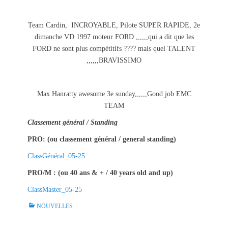
Team Cardin, INCROYABLE, Pilote SUPER RAPIDE, 2e
dimanche VD 1997 moteur FORD ,,,,,,qui a dit que les
FORD ne sont plus compétitifs ???? mais quel TALENT
,,,,,,BRAVISSIMO
Max Hanratty awesome 3e sunday,,,,,,Good job EMC
TEAM
Classement général / Standing
PRO: (ou classement général / general standing)
ClassGénéral_05-25
PRO/M : (ou 40 ans & + / 40 years old and up)
ClassMaster_05-25
C
NOUVELLES
a
t