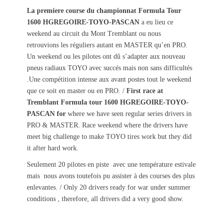
s
t
La premiere course du championnat Formula Tour
t
h
1600 HGREGOIRE-TOYO-PASCAN
a eu lieu ce
e
o
weekend au circuit du Mont Tremblant ou nous
d
r
retrouvions les réguliers autant en MASTER qu’en PRO.
o
Un weekend ou les pilotes ont dû s’adapter aux nouveau
n
pneus radiaux TOYO avec succés mais non sans difficultés
.Une compétition intense aux avant postes tout le weekend
que ce soit en master ou en PRO. /
First race at
Tremblant Formula tour 1600 HGREGOIRE-TOYO-
PASCAN for
where we have seen regular series drivers in
PRO & MASTER. Race weekend where the drivers have
meet big challenge to make TOYO tires work but they did
it after hard work.
Seulement 20 pilotes en piste avec une température estivale
mais nous avons toutefois pu assister à des courses des plus
enlevantes. / Only 20 drivers ready for war under summer
conditions , therefore, all drivers did a very good show.