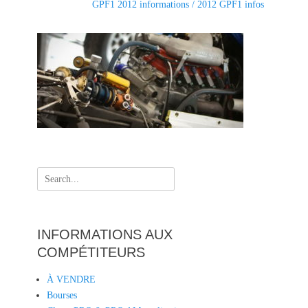
Next
GPF1 2012 informations / 2012 GPF1 infos
i
post:
e
s
Search
for:
INFORMATIONS AUX
COMPÉTITEURS
À VENDRE
Bourses