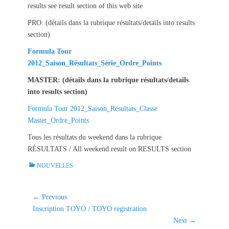
results see result section of this web site
PRO: (détails dans la rubrique résultats/details into results
section)
Formula Tour
2012_Saison_Résultats_Série_Ordre_Points
MASTER: (détails dans la rubrique résultats/details
into results section)
Formula Tour 2012_Saison_Résultats_Classe
Master_Ordre_Points
Tous les résultats du weekend dans la rubrique
RÉSULTATS / All weekend result on RESULTS section
C
NOUVELLES
a
t
e
Navigation
← Previous
g
Previous
Inscription TOYO / TOYO registration
de
o
post:
Next →
l'article
r