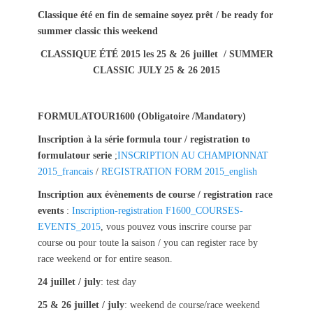
s
t
Classique été en fin de semaine soyez prêt / be ready for
t
h
summer classic this weekend
e
o
CLASSIQUE ÉTÉ 2015 les 25 & 26 juillet / SUMMER
d
r
o
CLASSIC JULY 25 & 26 2015
n
FORMULATOUR1600 (Obligatoire /Mandatory)
Inscription à la série formula tour
/ registration to
formulatour serie
;
INSCRIPTION AU CHAMPIONNAT
2015_francais
/
REGISTRATION FORM 2015_english
Inscription aux évènements de course / registration race
events
:
Inscription-registration F1600_COURSES-
EVENTS_2015
, vous pouvez vous inscrire course par
course ou pour toute la saison / you can register race by
race weekend or for entire season.
24 juillet / july
: test day
25 & 26 juillet / july
: weekend de course/race weekend