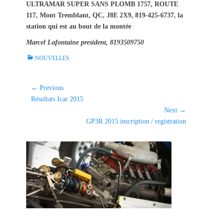
ULTRAMAR SUPER SANS PLOMB 1757, ROUTE
117, Mont Tremblant, QC, J8E 2X9, 819-425-6737, la
station qui est au bout de la montée
Marcel Lafontaine president, 8193509750
C
NOUVELLES
a
t
e
Navigation
← Previous
g
Previous
Résultats Icar 2015
de
o
post:
Next →
l'article
r
Next
GP3R 2015 inscription / registration
i
post:
e
s