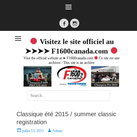
Facebook
Instagram
Visitez le site officiel au
➤➤➤➤ F1600canada.com
Visit the official website at ➤ F1600canada.com
Ce site est une
archives / This site is an archive
Search
for:
Classique été 2015 / summer classic
registration
P
A
juillet 13, 2015
Admin
o
u